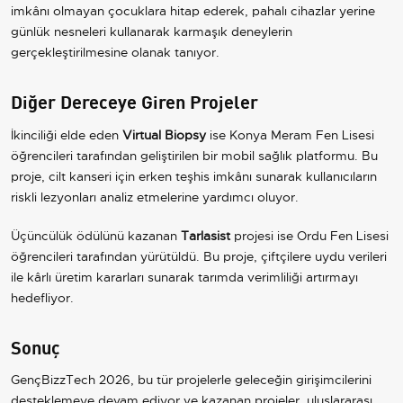
imkânı olmayan çocuklara hitap ederek, pahalı cihazlar yerine
günlük nesneleri kullanarak karmaşık deneylerin
gerçekleştirilmesine olanak tanıyor.
Diğer Dereceye Giren Projeler
İkinciliği elde eden
Virtual Biopsy
ise Konya Meram Fen Lisesi
öğrencileri tarafından geliştirilen bir mobil sağlık platformu. Bu
proje, cilt kanseri için erken teşhis imkânı sunarak kullanıcıların
riskli lezyonları analiz etmelerine yardımcı oluyor.
Üçüncülük ödülünü kazanan
Tarlasist
projesi ise Ordu Fen Lisesi
öğrencileri tarafından yürütüldü. Bu proje, çiftçilere uydu verileri
ile kârlı üretim kararları sunarak tarımda verimliliği artırmayı
hedefliyor.
Sonuç
GençBizzTech 2026, bu tür projelerle geleceğin girişimcilerini
desteklemeye devam ediyor ve kazanan projeler, uluslararası