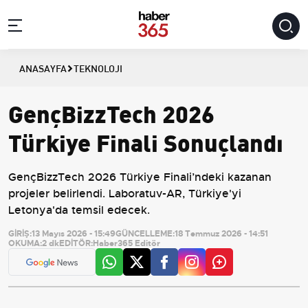
ANASAYFA
TEKNOLOJI
GençBizzTech 2026
Türkiye Finali Sonuçlandı
GençBizzTech 2026 Türkiye Finali’ndeki kazanan
projeler belirlendi. Laboratuv-AR, Türkiye'yi
Letonya'da temsil edecek.
GİRİŞ:
13 Mayıs 2026 - 15:49
GÜNCELLEME:
18 Temmuz 2026 - 14:51
OKUMA:
2 dk
EDİTÖR:
Haber365 Editör