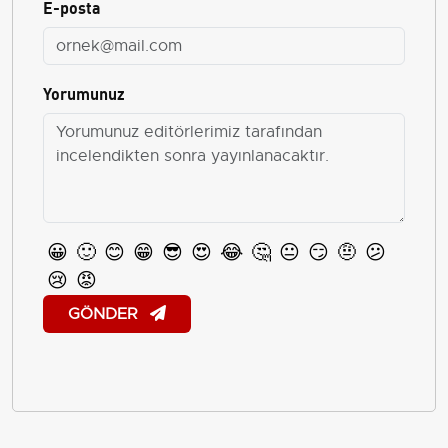
E-posta
Yorumunuz
😀
🙂
😊
😁
😎
😍
😂
🤔
😐
😏
🤨
😕
😢
😡
GÖNDER