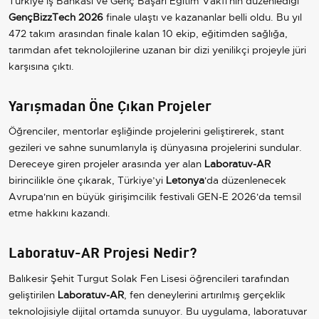
Türkiye İş Bankası ve Genç Başarı Eğitim Vakfı'nın düzenlediği
GençBizzTech 2026
finale ulaştı ve kazananlar belli oldu. Bu yıl
472 takım arasından finale kalan 10 ekip, eğitimden sağlığa,
tarımdan afet teknolojilerine uzanan bir dizi yenilikçi projeyle jüri
karşısına çıktı.
Yarışmadan Öne Çıkan Projeler
Öğrenciler, mentorlar eşliğinde projelerini geliştirerek, stant
gezileri ve sahne sunumlarıyla iş dünyasına projelerini sundular.
Dereceye giren projeler arasında yer alan
Laboratuv-AR
birincilikle öne çıkarak, Türkiye’yi
Letonya
'da düzenlenecek
Avrupa'nın en büyük girişimcilik festivali GEN-E 2026'da temsil
etme hakkını kazandı.
Laboratuv-AR Projesi Nedir?
Balıkesir Şehit Turgut Solak Fen Lisesi öğrencileri tarafından
geliştirilen
Laboratuv-AR
, fen deneylerini artırılmış gerçeklik
teknolojisiyle dijital ortamda sunuyor. Bu uygulama, laboratuvar