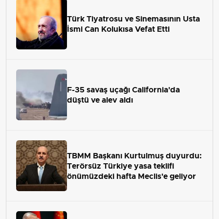
Türk Tiyatrosu ve Sinemasının Usta
İsmi Can Kolukısa Vefat Etti
F-35 savaş uçağı California'da
düştü ve alev aldı
TBMM Başkanı Kurtulmuş duyurdu:
Terörsüz Türkiye yasa teklifi
önümüzdeki hafta Meclis'e geliyor