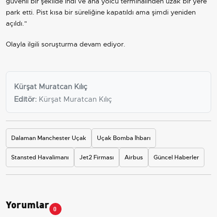
güvenli bir şekilde indi ve ana yolcu terminalinden uzak bir yere
park etti. Pist kısa bir süreliğine kapatıldı ama şimdi yeniden
açıldı."
Olayla ilgili soruşturma devam ediyor.
Kürşat Muratcan Kılıç
Editör:
Kürşat Muratcan Kılıç
Dalaman Manchester Uçak
Uçak Bomba İhbarı
Stansted Havalimanı
Jet2 Firması
Airbus
Güncel Haberler
Yorumlar
0