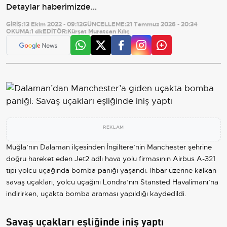
Detaylar haberimizde...
GİRİŞ:
13 Ekim 2022 - 09:12
GÜNCELLEME:
21 Temmuz 2026 - 20:34
OKUMA:
1 dk
EDİTÖR:
Kürşat Muratcan Kılıç
REKLAM
Muğla’nın Dalaman ilçesinden İngiltere’nin Manchester şehrine
doğru hareket eden Jet2 adlı hava yolu firmasının Airbus A-321
tipi yolcu uçağında bomba paniği yaşandı. İhbar üzerine kalkan
savaş uçakları, yolcu uçağını Londra’nın Stansted Havalimanı’na
indirirken, uçakta bomba araması yapıldığı kaydedildi.
Savaş uçakları eşliğinde iniş yaptı