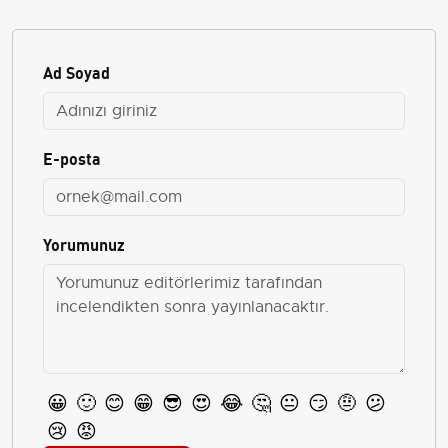
Ad Soyad
E-posta
Yorumunuz
😀
🙂
😊
😁
😎
😍
😂
🤔
😐
😏
🤨
😕
😢
😡