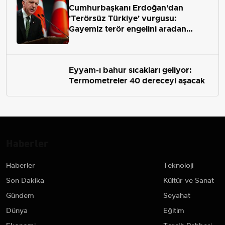
Cumhurbaşkanı Erdoğan'dan
'Terörsüz Türkiye' vurgusu:
Gayemiz terör engelini aradan
çekip almaktır
Eyyam-ı bahur sıcakları geliyor:
Termometreler 40 dereceyi aşacak
Haberler
Haberler
Teknoloji
Son Dakika
Kültür ve Sanat
Gündem
Seyahat
Dünya
Eğitim