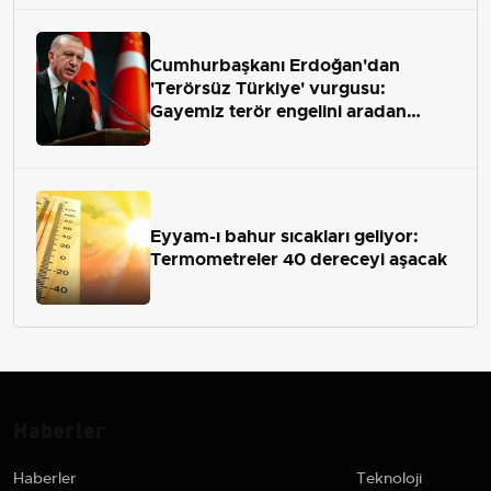
Cumhurbaşkanı Erdoğan'dan
'Terörsüz Türkiye' vurgusu:
Gayemiz terör engelini aradan
çekip almaktır
Eyyam-ı bahur sıcakları geliyor:
Termometreler 40 dereceyi aşacak
Haberler
Haberler
Teknoloji