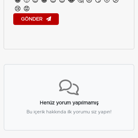
😀
🙂
😊
😁
😎
😍
😂
🤔
😐
😏
🤨
😕
😢
😡
GÖNDER
Henüz yorum yapılmamış
Bu içerik hakkında ilk yorumu siz yapın!