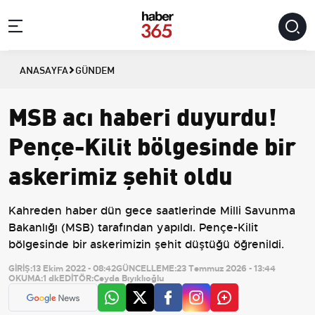
ANASAYFA
GÜNDEM
MSB acı haberi duyurdu!
Pençe-Kilit bölgesinde bir
askerimiz şehit oldu
Kahreden haber dün gece saatlerinde Milli Savunma
Bakanlığı (MSB) tarafından yapıldı. Pençe-Kilit
bölgesinde bir askerimizin şehit düştüğü öğrenildi.
GİRİŞ:
13 Ekim 2022 - 08:42
GÜNCELLEME:
23 Temmuz 2026 - 13:44
OKUMA:
1 dk
EDİTÖR:
Ceyda Bıyıklıoğlu