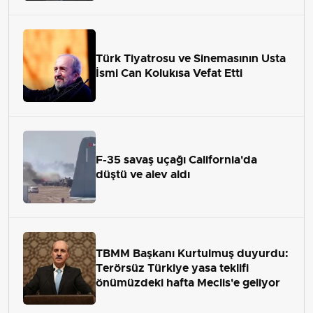
Türk Tiyatrosu ve Sinemasının Usta
İsmi Can Kolukısa Vefat Etti
F-35 savaş uçağı California'da
düştü ve alev aldı
TBMM Başkanı Kurtulmuş duyurdu:
Terörsüz Türkiye yasa teklifi
önümüzdeki hafta Meclis'e geliyor