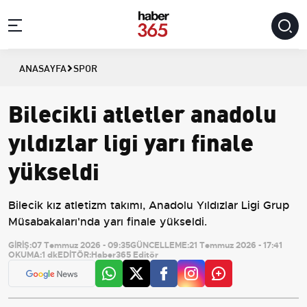
ANASAYFA
SPOR
Bilecikli atletler anadolu
yıldızlar ligi yarı finale
yükseldi
Bilecik kız atletizm takımı, Anadolu Yıldızlar Ligi Grup
Müsabakaları'nda yarı finale yükseldi.
GİRİŞ:
07 Temmuz 2026 - 09:35
GÜNCELLEME:
21 Temmuz 2026 - 17:41
OKUMA:
1 dk
EDİTÖR:
Haber365 Editör