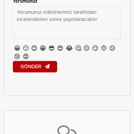
Yorumunuz
😀
🙂
😊
😁
😎
😍
😂
🤔
😐
😏
🤨
😕
😢
😡
GÖNDER