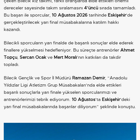
çeken Bilecik kız takımı, farklı branşlarda elde ettikleri önemli
dereceler sayesinde takım sıralamasını
4’üncü
sırada tamamladı.
Bu başarı ile sporcular,
10 Ağustos 2026
tarihinde
Eskişehir
’de
gerçekleştirilecek yarı final müsabakalarına katılım hakkı
kazandı.
Bilecikli sporcuların yarı finalde de başarılı sonuçlar elde ederek
finallere yükselmesi hedefleniyor. Bu süreçte antrenörler
Ahmet
Topçu
,
Sercan Ocak
ve
Mert Moralı
’nın katkıları da takdir
topladı.
Bilecik Gençlik ve Spor İl Müdürü
Ramazan Demir
, “Anadolu
Yıldızlar Ligi Atletizm Grup Müsabakaları’nda elde ettikleri
başarılı sonuçlarla yarı finale yükselen sporcularımızı ve
antrenörlerimizi tebrik ediyorum.
10 Ağustos
’ta
Eskişehir
’deki
yarı final müsabakalarında başarılar diliyorum” şeklinde konuştu.