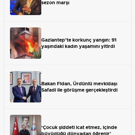
sezon marşı
Gaziantep’te korkunç yangın: 91
yaşındaki kadın yaşamını yitirdi
Bakan Fidan, Ürdünlü mevkidaşı
Safadi ile görüşme gerçekleştirdi
‘Çocuk şiddeti icat etmez, içinde
büyüdüğü dünyadan öğrenir’