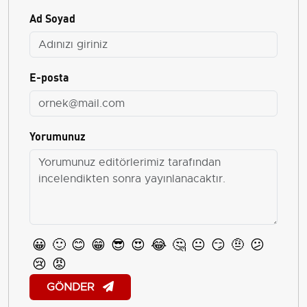
Ad Soyad
E-posta
Yorumunuz
😀
🙂
😊
😁
😎
😍
😂
🤔
😐
😏
🤨
😕
😢
😡
GÖNDER