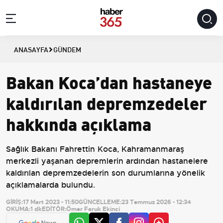
ANASAYFA
GÜNDEM
Bakan Koca’dan hastaneye
kaldırılan depremzedeler
hakkında açıklama
Sağlık Bakanı Fahrettin Koca, Kahramanmaraş
merkezli yaşanan depremlerin ardından hastanelere
kaldırılan depremzedelerin son durumlarına yönelik
açıklamalarda bulundu.
GİRİŞ:
17 Mart 2023 - 11:50
GÜNCELLEME:
23 Temmuz 2026 - 12:34
OKUMA:
1 dk
EDİTÖR:
Ömer Faruk Ekinci