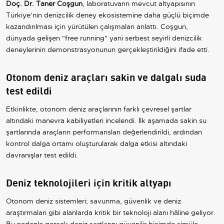
Doç. Dr. Taner Coşgun
, laboratuvarın mevcut altyapısının
Türkiye’nin denizcilik deney ekosistemine daha güçlü biçimde
kazandırılması için yürütülen çalışmaları anlattı. Coşgun,
dünyada gelişen "free running" yani serbest seyirli denizcilik
deneylerinin demonstrasyonunun gerçekleştirildiğini ifade etti.
Otonom deniz araçları sakin ve dalgalı suda
test edildi
Etkinlikte, otonom deniz araçlarının farklı çevresel şartlar
altındaki manevra kabiliyetleri incelendi. İlk aşamada sakin su
şartlarında araçların performansları değerlendirildi, ardından
kontrol dalga ortamı oluşturularak dalga etkisi altındaki
davranışlar test edildi.
Deniz teknolojileri için kritik altyapı
Otonom deniz sistemleri; savunma, güvenlik ve deniz
araştırmaları gibi alanlarda kritik bir teknoloji alanı hâline geliyor.
Bu nedenle gerçek deniz şartlarını güvenilir biçimde simüle