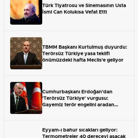
Türk Tiyatrosu ve Sinemasının Usta
İsmi Can Kolukısa Vefat Etti
TBMM Başkanı Kurtulmuş duyurdu:
Terörsüz Türkiye yasa teklifi
önümüzdeki hafta Meclis'e geliyor
Cumhurbaşkanı Erdoğan'dan
'Terörsüz Türkiye' vurgusu:
Gayemiz terör engelini aradan
çekip almaktır
Eyyam-ı bahur sıcakları geliyor:
Termometreler 40 dereceyi aşacak