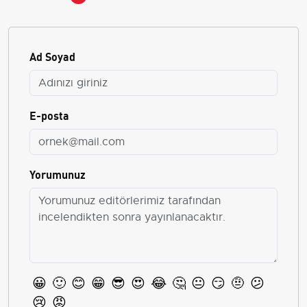
Ad Soyad
E-posta
Yorumunuz
😀
🙂
😊
😁
😎
😍
😂
🤔
😐
😏
🤨
😕
😢
😡