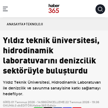
ANASAYFA
TEKNOLOJI
Yıldız teknik üniversitesi,
hidrodinamik
laboratuvarını denizcilik
sektörüyle buluşturdu
Yıldız Teknik Üniversitesi, Hidrodinamik Laboratuvarı
ile denizcilik ve savunma sanayisine katkı sağlamayı
hedefliyor.
GİRİŞ:
01 Temmuz 2026 - 14:58
GÜNCELLEME:
22 Temmuz 2026 - 19:36
OKUMA:
3 dk
EDİTÖR:
Haber365 Editör