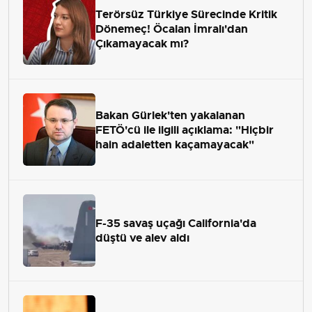
Terörsüz Türkiye Sürecinde Kritik
Dönemeç! Öcalan İmralı'dan
Çıkamayacak mı?
Bakan Gürlek'ten yakalanan
FETÖ'cü ile ilgili açıklama: "Hiçbir
hain adaletten kaçamayacak"
F-35 savaş uçağı California'da
düştü ve alev aldı