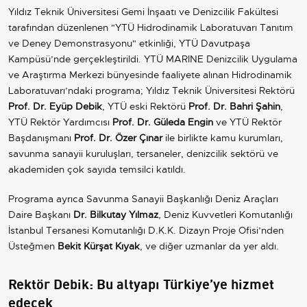
Yıldız Teknik Üniversitesi Gemi İnşaatı ve Denizcilik Fakültesi
tarafından düzenlenen "YTÜ Hidrodinamik Laboratuvarı Tanıtım
ve Deney Demonstrasyonu" etkinliği, YTÜ Davutpaşa
Kampüsü’nde gerçekleştirildi. YTÜ MARINE Denizcilik Uygulama
ve Araştırma Merkezi bünyesinde faaliyete alınan Hidrodinamik
Laboratuvarı’ndaki programa; Yıldız Teknik Üniversitesi Rektörü
Prof. Dr. Eyüp Debik
, YTÜ eski Rektörü
Prof. Dr. Bahri Şahin
,
YTÜ Rektör Yardımcısı
Prof. Dr. Güleda Engin
ve YTÜ Rektör
Başdanışmanı
Prof. Dr. Özer Çınar
ile birlikte kamu kurumları,
savunma sanayii kuruluşları, tersaneler, denizcilik sektörü ve
akademiden çok sayıda temsilci katıldı.
Programa ayrıca Savunma Sanayii Başkanlığı Deniz Araçları
Daire Başkanı
Dr. Bilkutay Yılmaz
, Deniz Kuvvetleri Komutanlığı
İstanbul Tersanesi Komutanlığı D.K.K. Dizayn Proje Ofisi’nden
Üsteğmen
Bekit Kürşat Kıyak
, ve diğer uzmanlar da yer aldı.
Rektör Debik: Bu altyapı Türkiye’ye hizmet
edecek