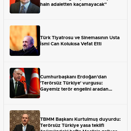
hain adaletten kaçamayacak"
Türk Tiyatrosu ve Sinemasının Usta
İsmi Can Kolukısa Vefat Etti
Cumhurbaşkanı Erdoğan'dan
'Terörsüz Türkiye' vurgusu:
Gayemiz terör engelini aradan
çekip almaktır
TBMM Başkanı Kurtulmuş duyurdu:
Terörsüz Türkiye yasa teklifi