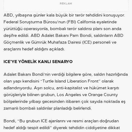
REKLAM
ABD
, yılbaşına günler kala büyük bir terör tehdidini konuşuyor.
Federal Soruşturma Bürosu’nun (FBI) California eyaletinde
yürüttüğü operasyonla, bombalı terör saldırısı planı son anda
deşifre edildi. ABD Adalet Bakanı Pam Bondi, saldırıların ABD
Göçmenlik ve Gümrük Muhafaza Dairesi (ICE) personeli ve
araçlarını hedef aldığını açıkladı.
ICE’YE YÖNELİK KANLI SENARYO
Adalet Bakanı Bondi’nin verdiği bilgilere göre, saldırı hazırlığında
olan yapı kendisini “Turtle Island Liberation Front” olarak
adlandırıyordu. Aşırı solcu, anti-kapitalist ve hükümet karşıtı
görüşleriyle bilinen grubun, Los Angeles ve Orange County
bölgelerinde yılbaşı gecesinden itibaren çok sayıda noktada eş
zamanlı bombalı saldırılar planladığı belirlendi.
Bondi, “Bu grubun ICE ajanlarını ve resmi araçları doğrudan
hedef aldığı tespit edildi” diyerek tehdidin ciddiyetine dikkat