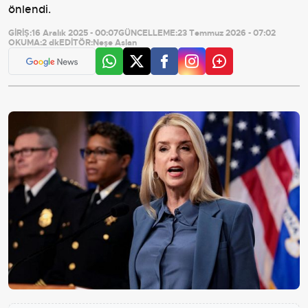
önlendi.
GİRİŞ:
16 Aralık 2025 - 00:07
GÜNCELLEME:
23 Temmuz 2026 - 07:02
OKUMA:
2 dk
EDİTÖR:
Neşe Aslan