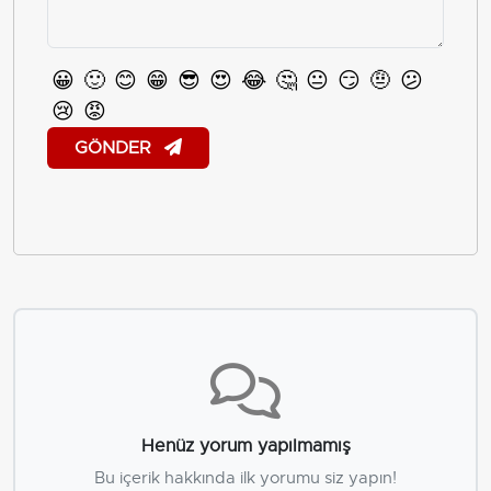
😀
🙂
😊
😁
😎
😍
😂
🤔
😐
😏
🤨
😕
😢
😡
GÖNDER
Henüz yorum yapılmamış
Bu içerik hakkında ilk yorumu siz yapın!