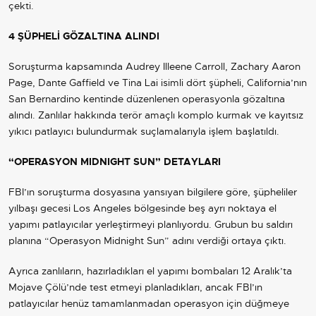
çekti.
4 ŞÜPHELİ GÖZALTINA ALINDI
Soruşturma kapsamında Audrey Illeene Carroll, Zachary Aaron
Page, Dante Gaffield ve Tina Lai isimli dört şüpheli, California’nın
San Bernardino kentinde düzenlenen operasyonla gözaltına
alındı. Zanlılar hakkında terör amaçlı komplo kurmak ve kayıtsız
yıkıcı patlayıcı bulundurmak suçlamalarıyla işlem başlatıldı.
“OPERASYON MIDNIGHT SUN” DETAYLARI
FBI’ın soruşturma dosyasına yansıyan bilgilere göre, şüpheliler
yılbaşı gecesi Los Angeles bölgesinde beş ayrı noktaya el
yapımı patlayıcılar yerleştirmeyi planlıyordu. Grubun bu saldırı
planına “Operasyon Midnight Sun” adını verdiği ortaya çıktı.
Ayrıca zanlıların, hazırladıkları el yapımı bombaları 12 Aralık’ta
Mojave Çölü’nde test etmeyi planladıkları, ancak FBI’ın
patlayıcılar henüz tamamlanmadan operasyon için düğmeye