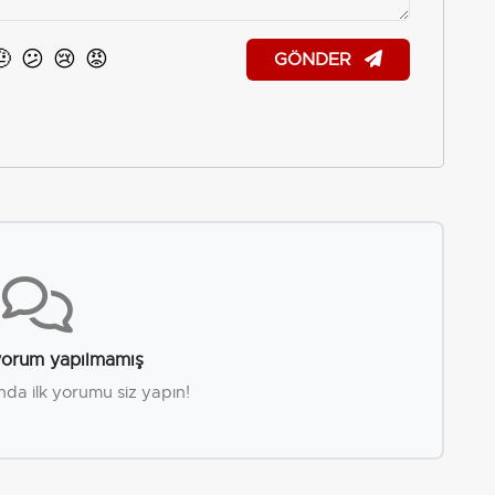
🤨
😕
😢
😡
GÖNDER
orum yapılmamış
nda ilk yorumu siz yapın!