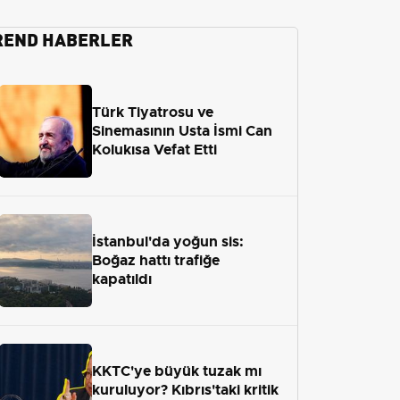
REND HABERLER
Türk Tiyatrosu ve
Sinemasının Usta İsmi Can
Kolukısa Vefat Etti
İstanbul'da yoğun sis:
Boğaz hattı trafiğe
kapatıldı
KKTC'ye büyük tuzak mı
kuruluyor? Kıbrıs'taki kritik