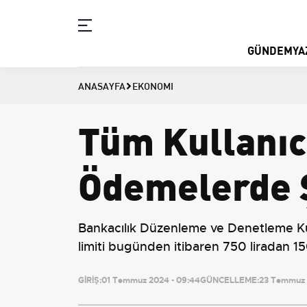
GÜNDEM
YA
ANASAYFA
EKONOMI
Tüm Kullanıcı
Ödemelerde Şi
Bankacılık Düzenleme ve Denetleme Ku
limiti bugünden itibaren 750 liradan 150
GİRİŞ:
01 Temmuz 2024 - 09:44
GÜNCELLEME:
23 Temmuz 