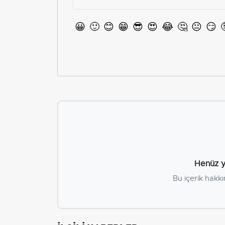
😀
🙂
😊
😁
😎
😍
😂
🤔
😐
😏
Henüz y
Bu içerik hakkı