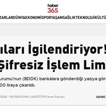
ZARLAR
DÜNYA
EKONOMI
SPOR
YAŞAM
SAĞLIK
TEKNOLOJI
KÜLTÜ
ları İgilendiriyo
fresiz İşlem Limi
rumu'nun (BDDK) bankalara gönderdiği yazıya göre,
0 liraya çıkarıldı.
ABONE
2026 - 06:38
OKUMA:
1 dk
EDİTÖR:
Ceren Pekşen