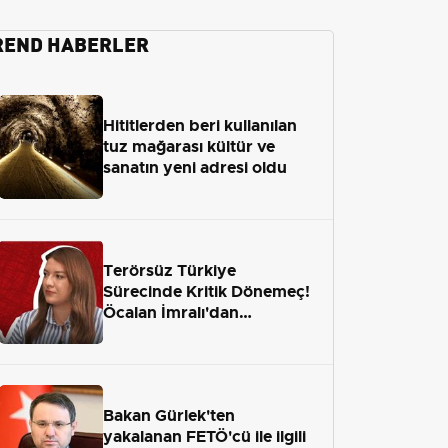
REND HABERLER
Hititlerden beri kullanılan
tuz mağarası kültür ve
sanatın yeni adresi oldu
Terörsüz Türkiye
Sürecinde Kritik Dönemeç!
Öcalan İmralı'dan
Çıkamayacak mı?
Bakan Gürlek'ten
yakalanan FETÖ'cü ile ilgili