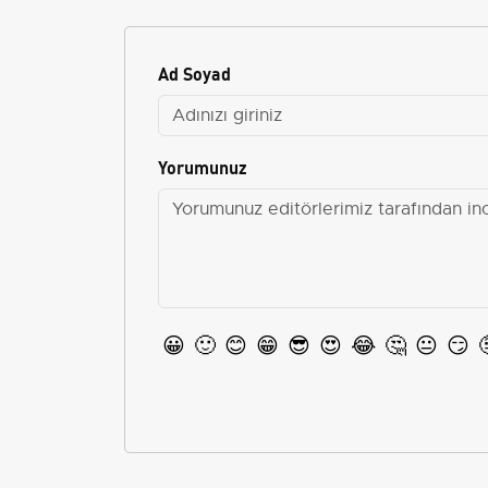
Ad Soyad
Yorumunuz
😀
🙂
😊
😁
😎
😍
😂
🤔
😐
😏