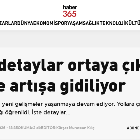
ZARLAR
DÜNYA
EKONOMI
SPOR
YAŞAM
SAĞLIK
TEKNOLOJI
KÜLTÜ
detaylar ortaya çı
 artışa gidiliyor
gili yeni gelişmeler yaşanmaya devam ediyor. Yollara 
 öğrenildi. İşte detaylar...
ABONE
26 - 18:35
OKUMA:
2 dk
EDİTÖR:
Kürşat Muratcan Kılıç