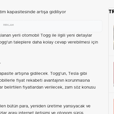
T
REKLAM
lanan yerli otomobil Togg ile ilgili yeni detaylar
gg’un taleplere daha kolay cevap verebilmesi için
r
apasite artışına gidilecek. Togg'un, Tesla gibi
obillerle fiyat rekabeti avantajının korunmasına
lar belirtilen fiyatlardan verilecek, zam söz konusu
len bütün para, yeniden üretime yansıyacak ve
ar arası internet iletişimi ve otonom sürüş