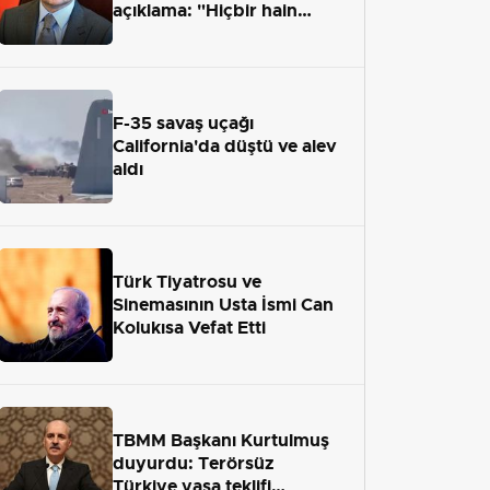
açıklama: "Hiçbir hain
adaletten kaçamayacak"
F-35 savaş uçağı
California'da düştü ve alev
aldı
Türk Tiyatrosu ve
Sinemasının Usta İsmi Can
Kolukısa Vefat Etti
TBMM Başkanı Kurtulmuş
duyurdu: Terörsüz
Türkiye yasa teklifi