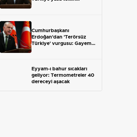
önümüzdeki hafta Meclis'e
geliyor
Cumhurbaşkanı
Erdoğan'dan 'Terörsüz
Türkiye' vurgusu: Gayemiz
terör engelini aradan çekip
almaktır
Eyyam-ı bahur sıcakları
geliyor: Termometreler 40
dereceyi aşacak