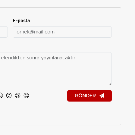
E-posta
🤨
😕
😢
😡
GÖNDER