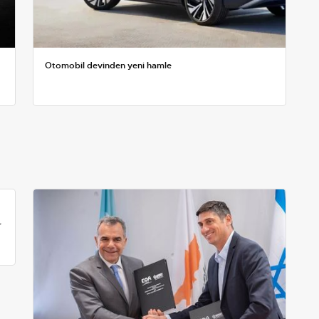
Otomobil devinden yeni hamle
r