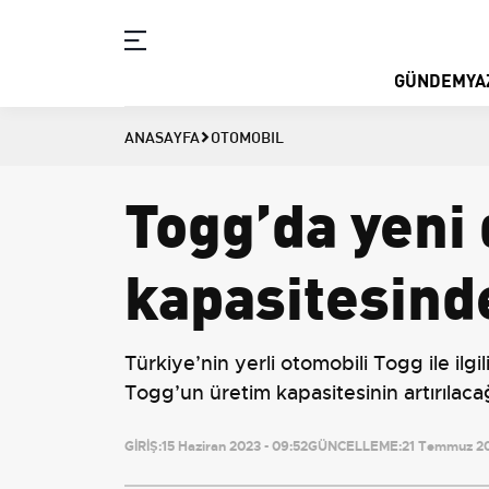
GÜNDEM
YA
ANASAYFA
OTOMOBIL
Togg’da yeni 
kapasitesinde
Türkiye’nin yerli otomobili Togg ile il
Togg’un üretim kapasitesinin artırılacağı
GİRİŞ:
15 Haziran 2023 - 09:52
GÜNCELLEME:
21 Temmuz 20