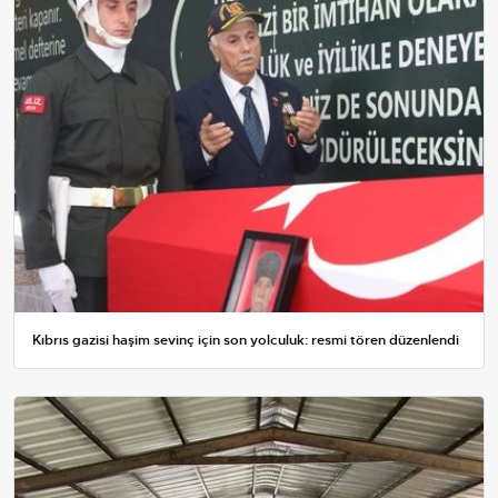
Kıbrıs gazisi haşim sevinç için son yolculuk: resmi tören düzenlendi