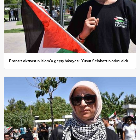
Fransız aktivistin İslam'a geçiş hikayesi: Yusuf Selahattin adını aldı