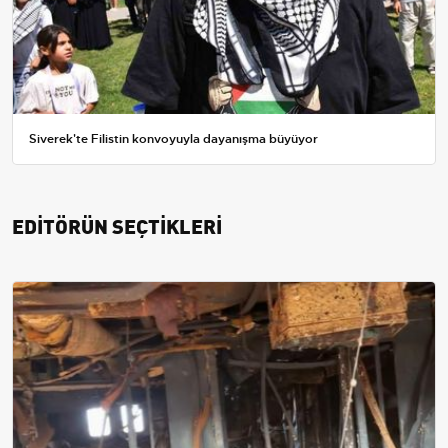
Siverek'te Filistin konvoyuyla dayanışma büyüyor
EDİTÖRÜN SEÇTİKLERİ