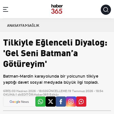
ANASAYFA
SAĞLIK
Tilkiyle Eğlenceli Diyalog:
'Gel Seni Batman’a
Götüreyim'
Batman-Mardin karayolunda bir yolcunun tilkiye
yaptığı davet sosyal medyada büyük ilgi topladı.
GİRİŞ:
03 Haziran 2026 - 18:02
GÜNCELLEME:
19 Temmuz 2026 - 18:54
OKUMA:
1 dk
EDİTÖR:
Haber365 Editör