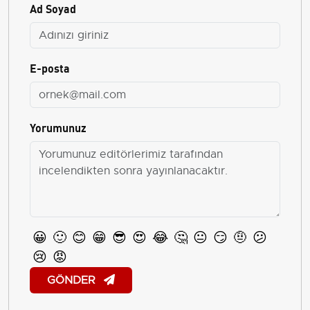
Ad Soyad
E-posta
Yorumunuz
😀
🙂
😊
😁
😎
😍
😂
🤔
😐
😏
🤨
😕
😢
😡
GÖNDER