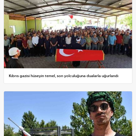
Kıbrıs gazisi hüseyin temel, son yolculuğuna dualarla uğurlandı