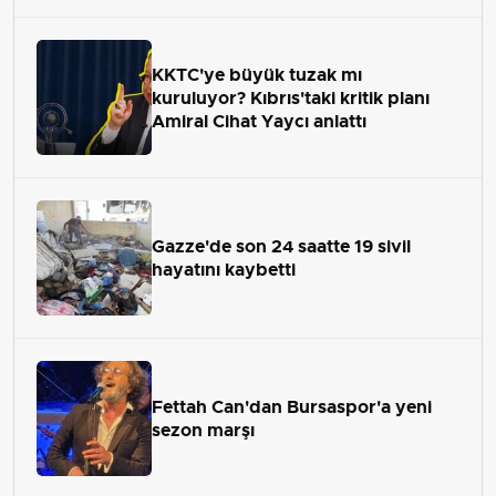
KKTC'ye büyük tuzak mı
kuruluyor? Kıbrıs'taki kritik planı
Amiral Cihat Yaycı anlattı
Gazze'de son 24 saatte 19 sivil
hayatını kaybetti
Fettah Can'dan Bursaspor'a yeni
sezon marşı