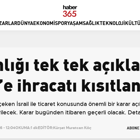
ZARLAR
DÜNYA
EKONOMI
SPOR
YAŞAM
SAĞLIK
TEKNOLOJI
KÜLTÜ
lığı tek tek açıkla
’e ihracatı kısıtla
çeken İsrail ile ticaret konusunda önemli bir karar a
tirilecek. Karar bugünden itibaren geçerli olacak. De
ABONE
 - 12:04
OKUMA:
1 dk
EDİTÖR:
Kürşat Muratcan Kılıç