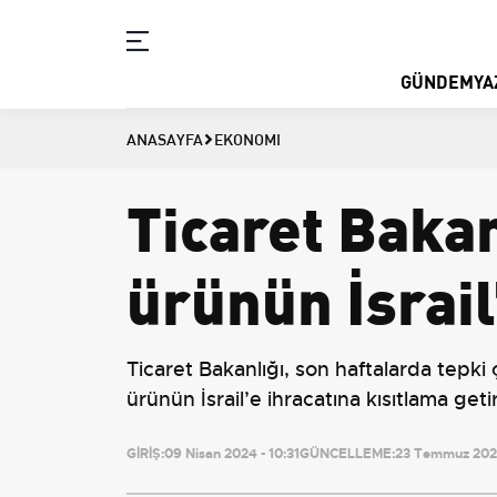
GÜNDEM
YA
ANASAYFA
EKONOMI
Ticaret Bakan
ürünün İsrail
Ticaret Bakanlığı, son haftalarda tepki 
ürünün İsrail’e ihracatına kısıtlama ge
GİRİŞ:
09 Nisan 2024 - 10:31
GÜNCELLEME:
23 Temmuz 2026