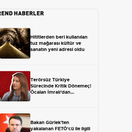
REND HABERLER
Hititlerden beri kullanılan
tuz mağarası kültür ve
sanatın yeni adresi oldu
Terörsüz Türkiye
Sürecinde Kritik Dönemeç!
Öcalan İmralı'dan
Çıkamayacak mı?
Bakan Gürlek'ten
yakalanan FETÖ'cü ile ilgili