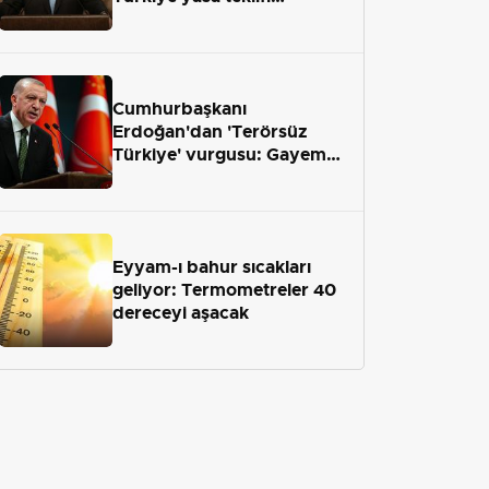
önümüzdeki hafta Meclis'e
geliyor
Cumhurbaşkanı
Erdoğan'dan 'Terörsüz
Türkiye' vurgusu: Gayemiz
terör engelini aradan çekip
almaktır
Eyyam-ı bahur sıcakları
geliyor: Termometreler 40
dereceyi aşacak