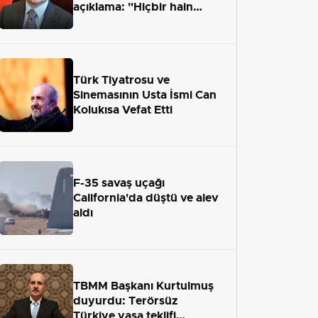
açıklama: "Hiçbir hain
adaletten kaçamayacak"
Türk Tiyatrosu ve
Sinemasının Usta İsmi Can
Kolukısa Vefat Etti
F-35 savaş uçağı
California'da düştü ve alev
aldı
TBMM Başkanı Kurtulmuş
duyurdu: Terörsüz
Türkiye yasa teklifi