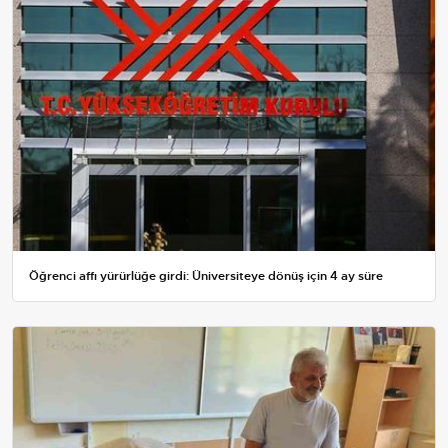
Öğrenci affı yürürlüğe girdi: Üniversiteye dönüş için 4 ay süre