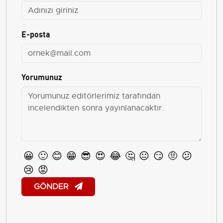
E-posta
Yorumunuz
😀
🙂
😊
😁
😎
😍
😂
🤔
😐
😏
🤨
😕
😢
😡
GÖNDER