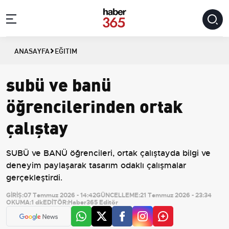
ANASAYFA
EĞITIM
subü ve banü
öğrencilerinden ortak
çalıştay
SUBÜ ve BANÜ öğrencileri, ortak çalıştayda bilgi ve
deneyim paylaşarak tasarım odaklı çalışmalar
gerçekleştirdi.
GİRİŞ:
07 Temmuz 2026 - 14:42
GÜNCELLEME:
21 Temmuz 2026 - 23:34
OKUMA:
1 dk
EDİTÖR:
Haber365 Editör