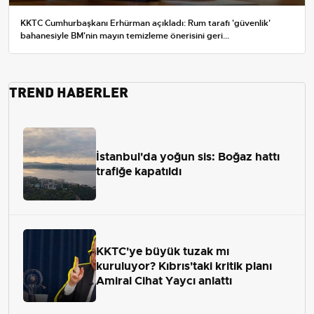
KKTC Cumhurbaşkanı Erhürman açıkladı: Rum tarafı 'güvenlik'
bahanesiyle BM'nin mayın temizleme önerisini geri...
TREND HABERLER
İstanbul'da yoğun sis: Boğaz hattı
trafiğe kapatıldı
KKTC'ye büyük tuzak mı
kuruluyor? Kıbrıs'taki kritik planı
Amiral Cihat Yaycı anlattı