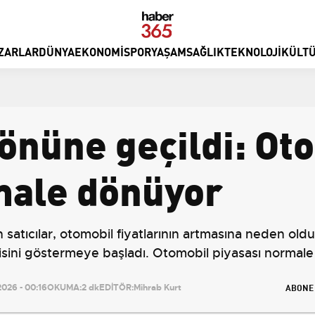
ZARLAR
DÜNYA
EKONOMI
SPOR
YAŞAM
SAĞLIK
TEKNOLOJI
KÜLTÜ
önüne geçildi: Ot
male dönüyor
satıcılar, otomobil fiyatlarının artmasına neden old
isini göstermeye başladı. Otomobil piyasası normal
ABONE
026 - 00:16
OKUMA:
2 dk
EDİTÖR:
Mihrab Kurt