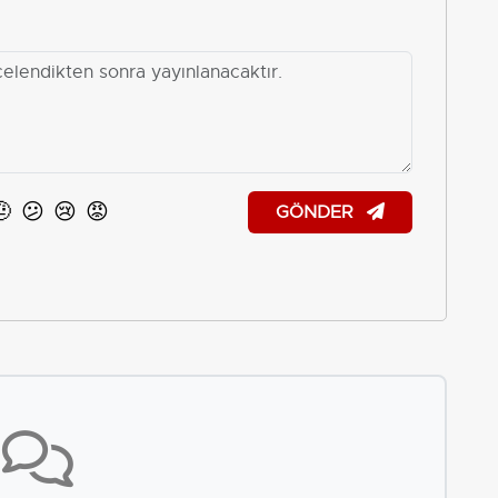
🤨
😕
😢
😡
GÖNDER