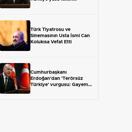
önümüzdeki hafta Meclis'e
geliyor
Türk Tiyatrosu ve
Sinemasının Usta İsmi Can
Kolukısa Vefat Etti
Cumhurbaşkanı
Erdoğan'dan 'Terörsüz
Türkiye' vurgusu: Gayemiz
terör engelini aradan çekip
almaktır