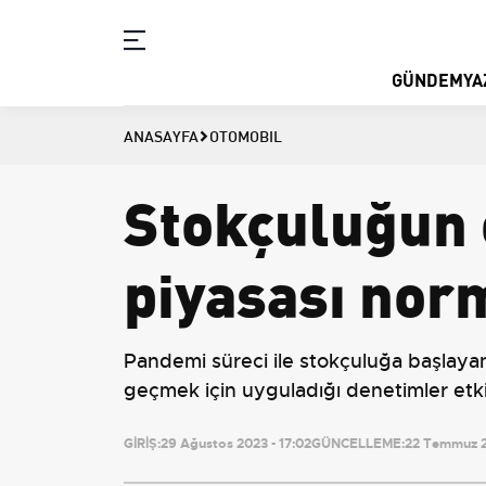
GÜNDEM
YA
ANASAYFA
OTOMOBIL
Stokçuluğun 
piyasası nor
Pandemi süreci ile stokçuluğa başlayan 
geçmek için uyguladığı denetimler etk
GİRİŞ:
29 Ağustos 2023 - 17:02
GÜNCELLEME:
22 Temmuz 2