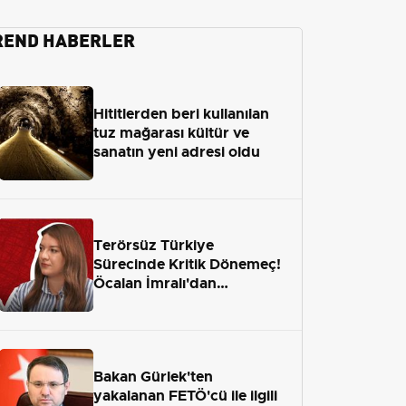
REND HABERLER
Hititlerden beri kullanılan
tuz mağarası kültür ve
sanatın yeni adresi oldu
Terörsüz Türkiye
Sürecinde Kritik Dönemeç!
Öcalan İmralı'dan
Çıkamayacak mı?
Bakan Gürlek'ten
yakalanan FETÖ'cü ile ilgili