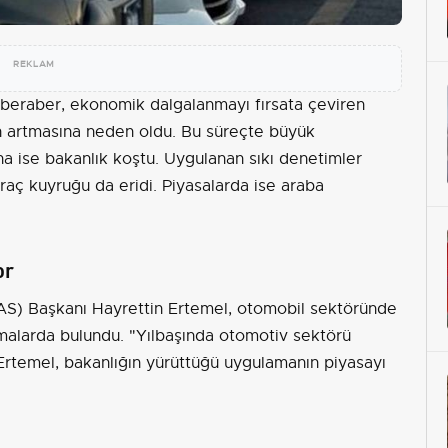
REKLAM
beraber, ekonomik dalgalanmayı fırsata çeviren
ın artmasına neden oldu. Bu süreçte büyük
a ise bakanlık koştu. Uygulanan sıkı denetimler
araç kuyruğu da eridi. Piyasalarda ise araba
or
MAS) Başkanı Hayrettin Ertemel, otomobil sektöründe
malarda bulundu. "Yılbaşında otomotiv sektörü
temel, bakanlığın yürüttüğü uygulamanın piyasayı