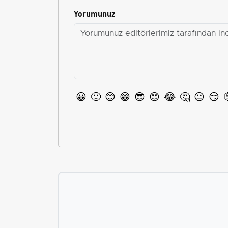
Yorumunuz
😀
🙂
😊
😁
😎
😍
😂
🤔
😐
😏