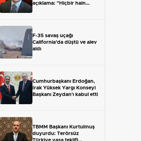
açıklama: "Hiçbir hain
adaletten kaçamayacak"
F-35 savaş uçağı
California'da düştü ve alev
aldı
Cumhurbaşkanı Erdoğan,
Irak Yüksek Yargı Konseyi
Başkanı Zeydan'ı kabul etti
TBMM Başkanı Kurtulmuş
duyurdu: Terörsüz
Türkiye yasa teklifi