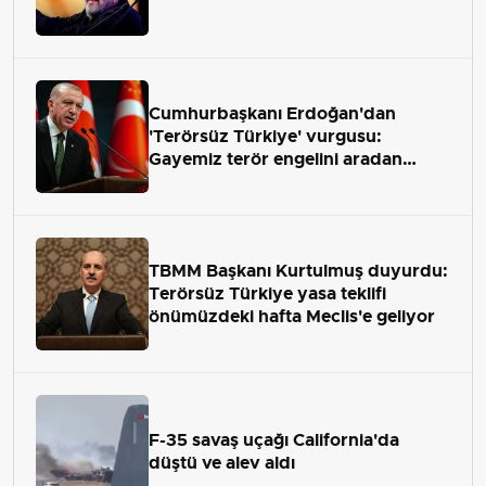
Cumhurbaşkanı Erdoğan'dan
'Terörsüz Türkiye' vurgusu:
Gayemiz terör engelini aradan
çekip almaktır
TBMM Başkanı Kurtulmuş duyurdu:
Terörsüz Türkiye yasa teklifi
önümüzdeki hafta Meclis'e geliyor
F-35 savaş uçağı California'da
düştü ve alev aldı