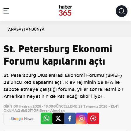
ANASAYFA
DÜNYA
St. Petersburg Ekonomi
Forumu kapılarını açtı
St. Petersburg Uluslararası Ekonomi Forumu (SPIEF)
29’uncu kez kapılarını açtı. Kiev rejiminin 59 İHA ile
sabote etmeye çalıştığı foruma, yıllar sonra resmi bir
Amerikan heyetinin de katılacağı bildiriliyor.
GİRİŞ:
03 Haziran 2026 - 18:09
GÜNCELLEME:
23 Temmuz 2026 - 12:41
OKUMA:
2 dk
EDİTÖR:
Beren Alpuğan