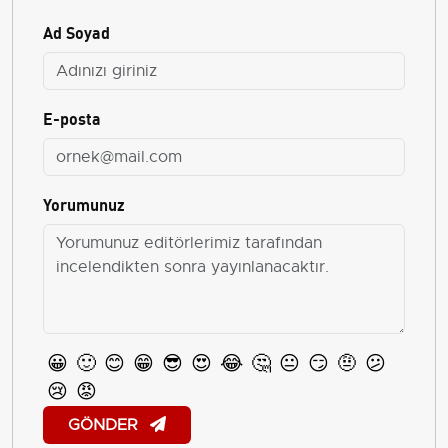
Ad Soyad
E-posta
Yorumunuz
😀
🙂
😊
😁
😎
😍
😂
🤔
😐
😏
🤨
😕
😢
😡
GÖNDER