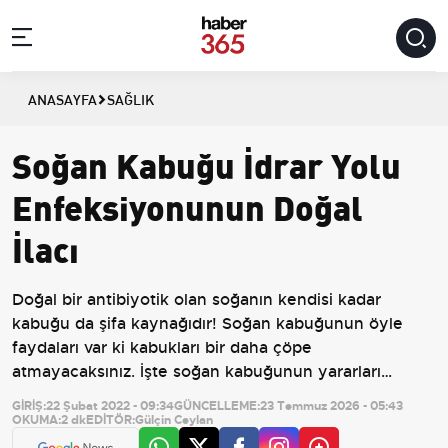
ANASAYFA
SAĞLIK
Soğan Kabuğu İdrar Yolu
Enfeksiyonunun Doğal
İlacı
Doğal bir antibiyotik olan soğanın kendisi kadar
kabuğu da şifa kaynağıdır! Soğan kabuğunun öyle
faydaları var ki kabukları bir daha çöpe
atmayacaksınız. İşte soğan kabuğunun yararları…
GİRİŞ:
22 Şubat 2022 - 09:34
GÜNCELLEME:
23 Temmuz 2026 - 05:43
OKUMA:
2 dk
EDİTÖR:
Gülçin Ceylan