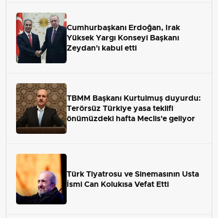
Cumhurbaşkanı Erdoğan, Irak
Yüksek Yargı Konseyi Başkanı
Zeydan'ı kabul etti
TBMM Başkanı Kurtulmuş duyurdu:
Terörsüz Türkiye yasa teklifi
önümüzdeki hafta Meclis'e geliyor
Türk Tiyatrosu ve Sinemasının Usta
İsmi Can Kolukısa Vefat Etti