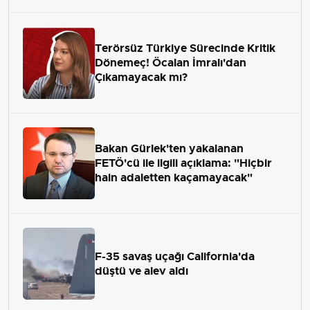
Terörsüz Türkiye Sürecinde Kritik
Dönemeç! Öcalan İmralı'dan
Çıkamayacak mı?
Bakan Gürlek'ten yakalanan
FETÖ'cü ile ilgili açıklama: "Hiçbir
hain adaletten kaçamayacak"
F-35 savaş uçağı California'da
düştü ve alev aldı