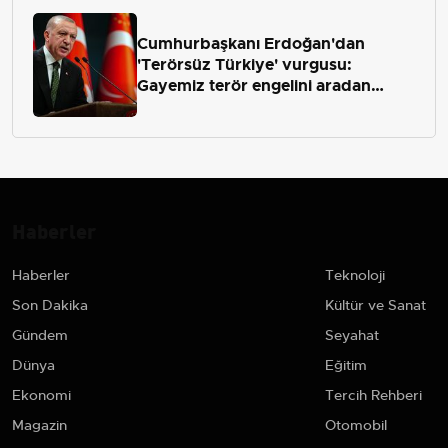
Cumhurbaşkanı Erdoğan'dan
'Terörsüz Türkiye' vurgusu:
Gayemiz terör engelini aradan
çekip almaktır
Haberler
Haberler
Teknoloji
Son Dakika
Kültür ve Sanat
Gündem
Seyahat
Dünya
Eğitim
Ekonomi
Tercih Rehberi
Magazin
Otomobil