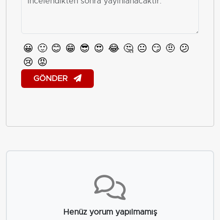
😀
🙂
😊
😁
😎
😍
😂
🤔
😐
😏
🤨
😕
😢
😡
GÖNDER
Henüz yorum yapılmamış