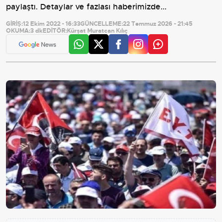
paylaştı. Detaylar ve fazlası haberimizde...
GİRİŞ:
12 Ekim 2022 - 16:33
GÜNCELLEME:
22 Temmuz 2026 - 21:45
OKUMA:
3 dk
EDİTÖR:
Kürşat Muratcan Kılıç