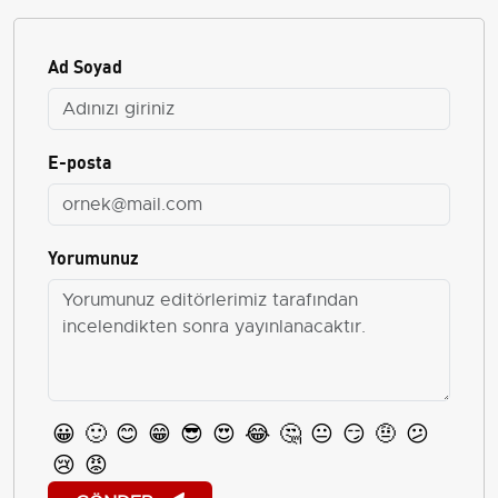
Ad Soyad
E-posta
Yorumunuz
😀
🙂
😊
😁
😎
😍
😂
🤔
😐
😏
🤨
😕
😢
😡