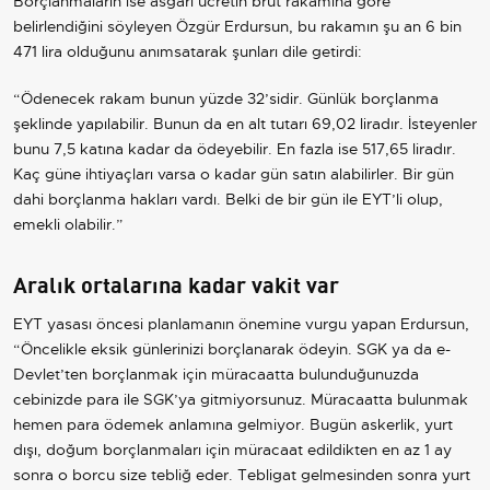
Borçlanmaların ise asgari ücretin brüt rakamına göre
belirlendiğini söyleyen Özgür Erdursun, bu rakamın şu an 6 bin
471 lira olduğunu anımsatarak şunları dile getirdi:
“Ödenecek rakam bunun yüzde 32’sidir. Günlük borçlanma
şeklinde yapılabilir. Bunun da en alt tutarı 69,02 liradır. İsteyenler
bunu 7,5 katına kadar da ödeyebilir. En fazla ise 517,65 liradır.
Kaç güne ihtiyaçları varsa o kadar gün satın alabilirler. Bir gün
dahi borçlanma hakları vardı. Belki de bir gün ile EYT’li olup,
emekli olabilir.”
Aralık ortalarına kadar vakit var
EYT yasası öncesi planlamanın önemine vurgu yapan Erdursun,
“Öncelikle eksik günlerinizi borçlanarak ödeyin. SGK ya da e-
Devlet’ten borçlanmak için müracaatta bulunduğunuzda
cebinizde para ile SGK’ya gitmiyorsunuz. Müracaatta bulunmak
hemen para ödemek anlamına gelmiyor. Bugün askerlik, yurt
dışı, doğum borçlanmaları için müracaat edildikten en az 1 ay
sonra o borcu size tebliğ eder. Tebligat gelmesinden sonra yurt