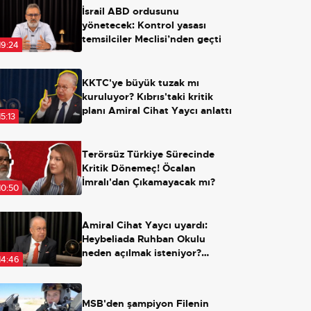
İsrail ABD ordusunu
yönetecek: Kontrol yasası
temsilciler Meclisi’nden geçti
19:24
KKTC'ye büyük tuzak mı
kuruluyor? Kıbrıs'taki kritik
planı Amiral Cihat Yaycı anlattı
15:13
Terörsüz Türkiye Sürecinde
Kritik Dönemeç! Öcalan
İmralı'dan Çıkamayacak mı?
10:50
Amiral Cihat Yaycı uyardı:
Heybeliada Ruhban Okulu
neden açılmak isteniyor?
14:46
Açılırsa ne olacak?
MSB'den şampiyon Filenin