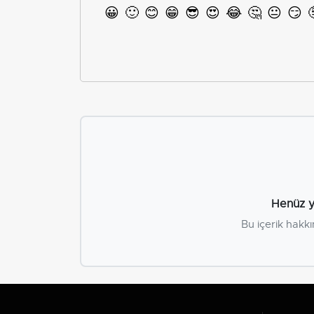
😀
🙂
😊
😁
😎
😍
😂
🤔
😐
😏
Henüz y
Bu içerik hakkı