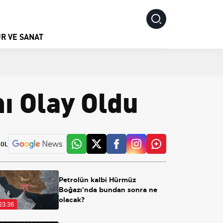
R VE SANAT
mı Olay Oldu
 OL
Petrolün kalbi Hürmüz
Boğazı'nda bundan sonra ne
olacak?
23:36