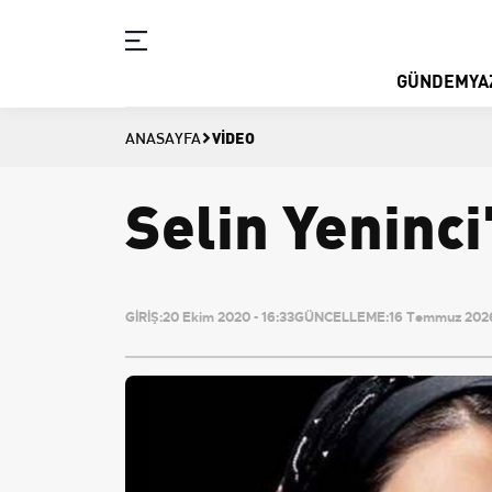
GÜNDEM
YA
VIDEO
ANASAYFA
Selin Yeninci
GİRİŞ:
20 Ekim 2020 - 16:33
GÜNCELLEME:
16 Temmuz 2026