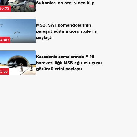
Sultanları'na özel video klip
20:03
MSB, SAT komandolarının
paraşüt eğitimi görüntülerini
paylaştı
14:40
Karadeniz semalarında F-16
hareketliliği: MSB eğitim uçuşu
görüntülerini paylaştı
12:55