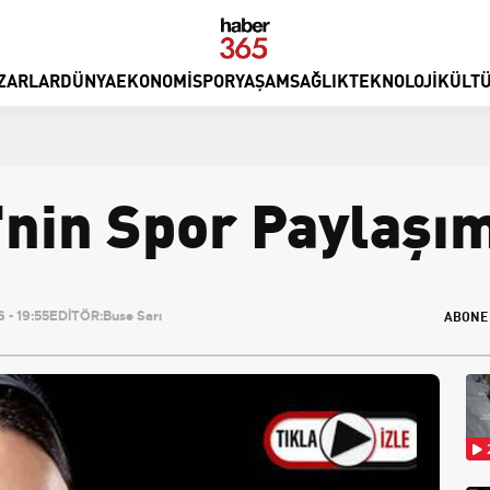
ZARLAR
DÜNYA
EKONOMI
SPOR
YAŞAM
SAĞLIK
TEKNOLOJI
KÜLTÜ
'nin Spor Paylaşı
ABONE
 - 19:55
EDİTÖR:
Buse Sarı