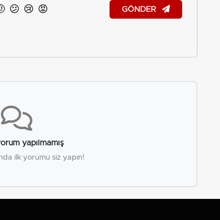
🤨
😕
😢
😡
GÖNDER
orum yapılmamış
nda ilk yorumu siz yapın!