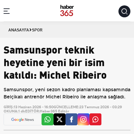
ANASAYFA
SPOR
Samsunspor teknik
heyetine yeni bir isim
katıldı: Michel Ribeiro
Samsunspor, yeni sezon kadro planlaması kapsamında
Belçikalı antrenör Michel Ribeiro ile anlaşma sağladı.
GİRİŞ:
13 Haziran 2026 - 16:50
GÜNCELLEME:
23 Temmuz 2026 - 03:29
OKUMA:
1 dk
EDİTÖR:
Haber365 Editör