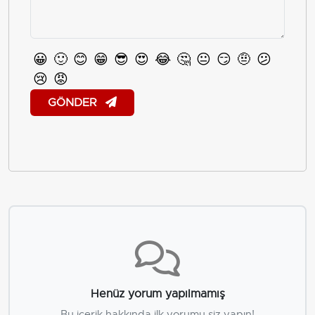
😀
🙂
😊
😁
😎
😍
😂
🤔
😐
😏
🤨
😕
😢
😡
GÖNDER
Henüz yorum yapılmamış
Bu içerik hakkında ilk yorumu siz yapın!