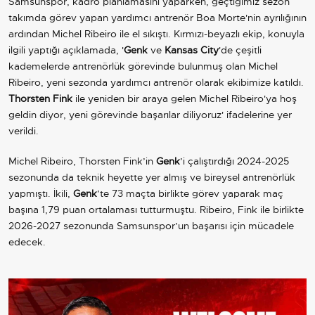
Samsunspor, kadro planlamasını yaparken, geçtiğimiz sezon
takımda görev yapan yardımcı antrenör Boa Morte'nin ayrılığının
ardından Michel Ribeiro ile el sıkıştı. Kırmızı-beyazlı ekip, konuyla
ilgili yaptığı açıklamada, '
Genk
ve
Kansas City
'de çeşitli
kademelerde antrenörlük görevinde bulunmuş olan Michel
Ribeiro, yeni sezonda yardımcı antrenör olarak ekibimize katıldı.
Thorsten Fink
ile yeniden bir araya gelen Michel Ribeiro'ya hoş
geldin diyor, yeni görevinde başarılar diliyoruz' ifadelerine yer
verildi.
Michel Ribeiro, Thorsten Fink’in
Genk
’i çalıştırdığı 2024-2025
sezonunda da teknik heyette yer almış ve bireysel antrenörlük
yapmıştı. İkili,
Genk
’te 73 maçta birlikte görev yaparak maç
başına 1,79 puan ortalaması tutturmuştu. Ribeiro, Fink ile birlikte
2026-2027 sezonunda Samsunspor’un başarısı için mücadele
edecek.