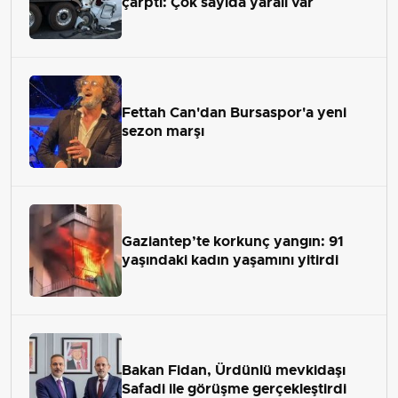
çarptı: Çok sayıda yaralı var
Fettah Can'dan Bursaspor'a yeni
sezon marşı
Gaziantep’te korkunç yangın: 91
yaşındaki kadın yaşamını yitirdi
Bakan Fidan, Ürdünlü mevkidaşı
Safadi ile görüşme gerçekleştirdi