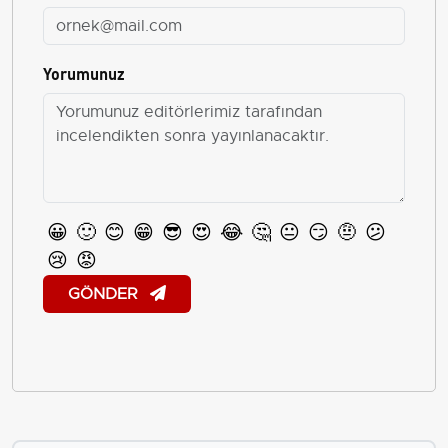
Yorumunuz
😀
🙂
😊
😁
😎
😍
😂
🤔
😐
😏
🤨
😕
😢
😡
GÖNDER