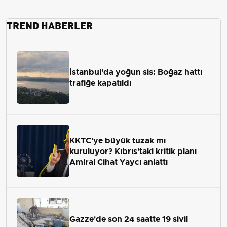
TREND HABERLER
İstanbul'da yoğun sis: Boğaz hattı
trafiğe kapatıldı
KKTC'ye büyük tuzak mı
kuruluyor? Kıbrıs'taki kritik planı
Amiral Cihat Yaycı anlattı
Gazze'de son 24 saatte 19 sivil