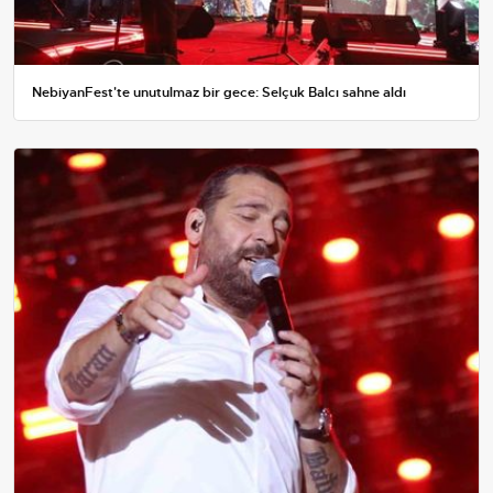
NebiyanFest'te unutulmaz bir gece: Selçuk Balcı sahne aldı