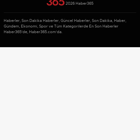
2026 Haber365
Haberler, Son Dakika Haberler, Güncel Haberler, Son Dakika, Haber,
Gündem, Ekonomi, Spor ve Tüm Kategorilerde En Son Haberler
Haber365'de, Haber365.com'da.