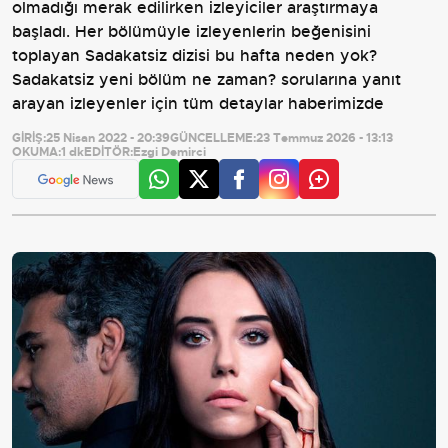
olmadığı merak edilirken izleyiciler araştırmaya
başladı. Her bölümüyle izleyenlerin beğenisini
toplayan Sadakatsiz dizisi bu hafta neden yok?
Sadakatsiz yeni bölüm ne zaman? sorularına yanıt
arayan izleyenler için tüm detaylar haberimizde
GİRİŞ:
25 Nisan 2022 - 20:39
GÜNCELLEME:
23 Temmuz 2026 - 13:13
OKUMA:
1 dk
EDİTÖR:
Ezgi Demirci