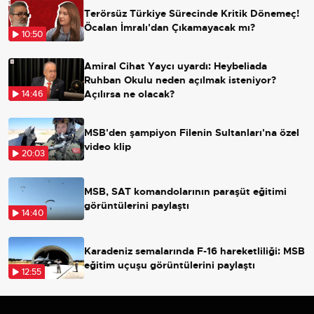
Terörsüz Türkiye Sürecinde Kritik Dönemeç!
Öcalan İmralı'dan Çıkamayacak mı?
10:50
Amiral Cihat Yaycı uyardı: Heybeliada
Ruhban Okulu neden açılmak isteniyor?
Açılırsa ne olacak?
14:46
MSB'den şampiyon Filenin Sultanları'na özel
video klip
20:03
MSB, SAT komandolarının paraşüt eğitimi
görüntülerini paylaştı
14:40
Karadeniz semalarında F-16 hareketliliği: MSB
eğitim uçuşu görüntülerini paylaştı
12:55