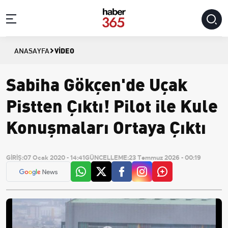
VIDEO
ANASAYFA
Sabiha Gökçen'de Uçak
Pistten Çıktı! Pilot ile Kule
Konuşmaları Ortaya Çıktı
GİRİŞ:
07 Ocak 2020 - 14:41
GÜNCELLEME:
23 Temmuz 2026 - 00:19