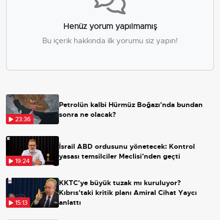
Henüz yorum yapılmamış
Bu içerik hakkında ilk yorumu siz yapın!
Petrolün kalbi Hürmüz Boğazı'nda bundan
sonra ne olacak?
23:36
İsrail ABD ordusunu yönetecek: Kontrol
yasası temsilciler Meclisi’nden geçti
19:24
KKTC'ye büyük tuzak mı kuruluyor?
Kıbrıs'taki kritik planı Amiral Cihat Yaycı
anlattı
15:13