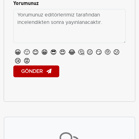
Yorumunuz
😀
🙂
😊
😁
😎
😍
😂
🤔
😐
😏
🤨
😕
😢
😡
GÖNDER