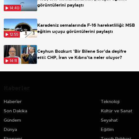
görüntülerini paylaştı
14:40
Karadeniz semalarında F-16 hareketliliği: MSB
eğitim uçuşu görüntülerini paylaştı
12:55
Ceyhun Bozkurt 'Bir Bilene Sor'da deşifre
etti: CHP, İran ve Kıbrıs'ta neler oluyor?
14:11
Haberler
Haberler
Teknoloji
Son Dakika
Kültür ve Sanat
Gündem
Seyahat
Dünya
Eğitim
Ekonomi
Tercih Rehberi