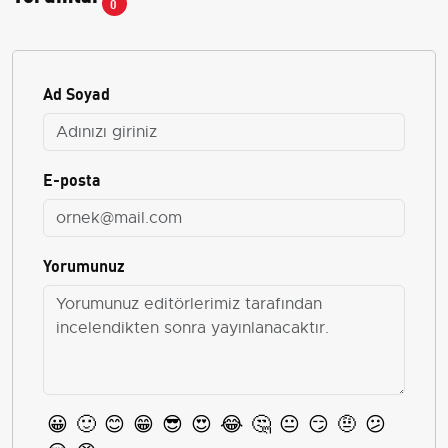
0
Ad Soyad
E-posta
Yorumunuz
😀
🙂
😊
😁
😎
😍
😂
🤔
😐
😏
🤨
😕