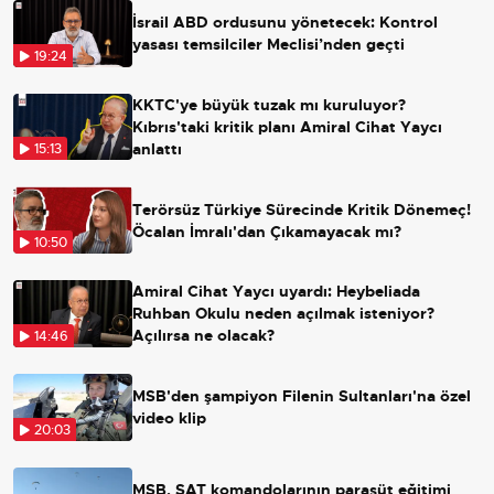
İsrail ABD ordusunu yönetecek: Kontrol
yasası temsilciler Meclisi’nden geçti
19:24
KKTC'ye büyük tuzak mı kuruluyor?
Kıbrıs'taki kritik planı Amiral Cihat Yaycı
anlattı
15:13
Terörsüz Türkiye Sürecinde Kritik Dönemeç!
Öcalan İmralı'dan Çıkamayacak mı?
10:50
Amiral Cihat Yaycı uyardı: Heybeliada
Ruhban Okulu neden açılmak isteniyor?
Açılırsa ne olacak?
14:46
MSB'den şampiyon Filenin Sultanları'na özel
video klip
20:03
MSB, SAT komandolarının paraşüt eğitimi