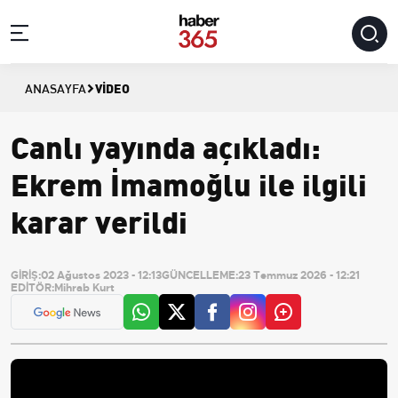
VIDEO
ANASAYFA
Canlı yayında açıkladı:
Ekrem İmamoğlu ile ilgili
karar verildi
GİRİŞ:
02 Ağustos 2023 - 12:13
GÜNCELLEME:
23 Temmuz 2026 - 12:21
EDİTÖR:
Mihrab Kurt