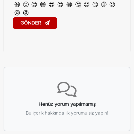
😀
🙂
😊
😁
😎
😍
😂
🤔
😐
😏
🤨
😕
😢
😡
GÖNDER
Henüz yorum yapılmamış
Bu içerik hakkında ilk yorumu siz yapın!