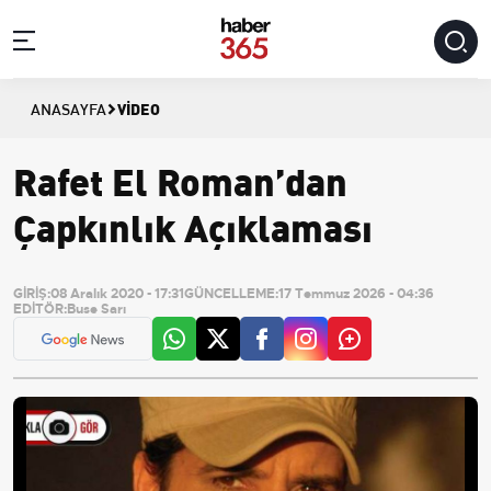
VIDEO
ANASAYFA
Rafet El Roman’dan
Çapkınlık Açıklaması
GİRİŞ:
08 Aralık 2020 - 17:31
GÜNCELLEME:
17 Temmuz 2026 - 04:36
EDİTÖR:
Buse Sarı