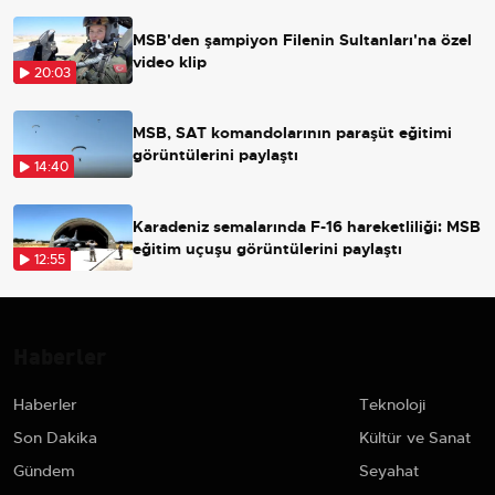
MSB'den şampiyon Filenin Sultanları'na özel
video klip
20:03
MSB, SAT komandolarının paraşüt eğitimi
görüntülerini paylaştı
14:40
Karadeniz semalarında F-16 hareketliliği: MSB
eğitim uçuşu görüntülerini paylaştı
12:55
Haberler
Haberler
Teknoloji
Son Dakika
Kültür ve Sanat
Gündem
Seyahat