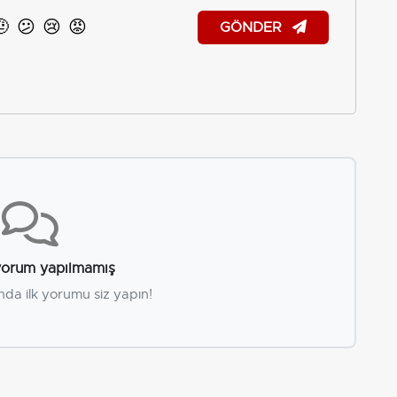
🤨
😕
😢
😡
GÖNDER
orum yapılmamış
nda ilk yorumu siz yapın!