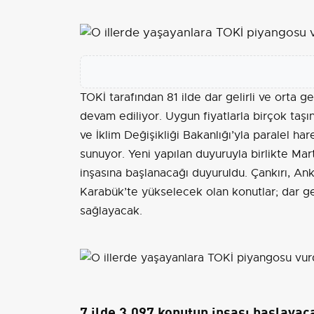
TOKİ tarafından 81 ilde dar gelirli ve orta 
devam ediliyor. Uygun fiyatlarla birçok taş
ve İklim Değişikliği Bakanlığı’yla paralel har
sunuyor. Yeni yapılan duyuruyla birlikte Ma
inşasına başlanacağı duyuruldu. Çankırı,
Ank
Karabük’te yükselecek olan konutlar; dar geli
sağlayacak.
7 ilde 3.097 konutun inşası başlayac