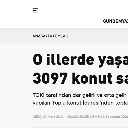
GÜNDEM
YA
ANASAYFA
EMLAK
O illerde ya
3097 konut sa
TOKİ tarafından dar gelirli ve orta geli
yapılan Toplu konut İdaresi’nden topla
GİRİŞ:
29 Mart 2024 - 10:22
GÜNCELLEME:
23 Temmuz 2026 