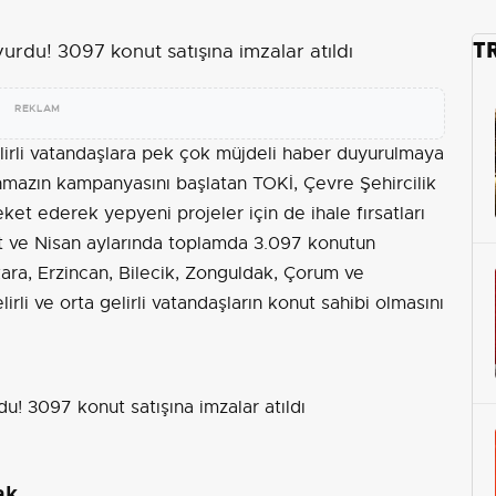
T
REKLAM
gelirli vatandaşlara pek çok müjdeli haber duyurulmaya
ınmazın kampanyasını başlatan TOKİ, Çevre Şehircilik
eket ederek yepyeni projeler için de ihale fırsatları
rt ve Nisan aylarında toplamda 3.097 konutun
ara
, Erzincan, Bilecik, Zonguldak, Çorum ve
rli ve orta gelirli vatandaşların konut sahibi olmasını
ak