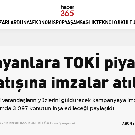
ZARLAR
DÜNYA
EKONOMI
SPOR
YAŞAM
SAĞLIK
TEKNOLOJI
KÜLTÜ
şayanlara TOKİ piy
tışına imzalar atı
rli vatandaşların yüzlerini güldürecek kampanyaya imza 
mda 3.097 konutun inşa edileceği paylaşıldı.
ABONE
- 12:22
OKUMA:
2 dk
EDİTÖR:
Buse Şenyürek