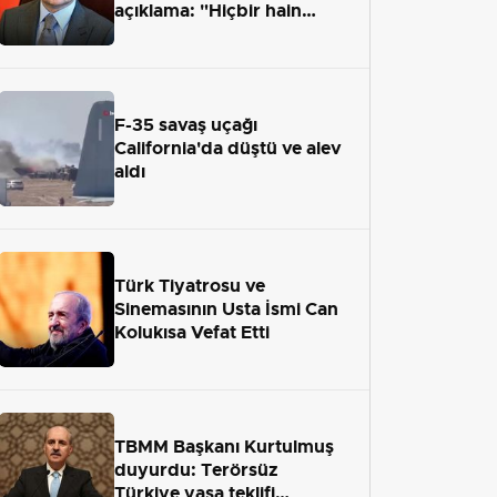
açıklama: "Hiçbir hain
adaletten kaçamayacak"
F-35 savaş uçağı
California'da düştü ve alev
aldı
Türk Tiyatrosu ve
Sinemasının Usta İsmi Can
Kolukısa Vefat Etti
TBMM Başkanı Kurtulmuş
duyurdu: Terörsüz
Türkiye yasa teklifi