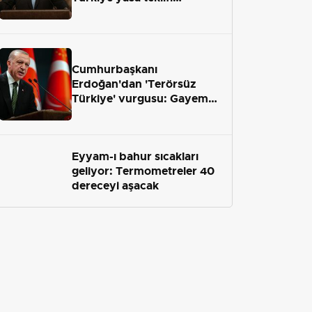
önümüzdeki hafta Meclis'e
geliyor
Cumhurbaşkanı
Erdoğan'dan 'Terörsüz
Türkiye' vurgusu: Gayemiz
terör engelini aradan çekip
almaktır
Eyyam-ı bahur sıcakları
geliyor: Termometreler 40
dereceyi aşacak