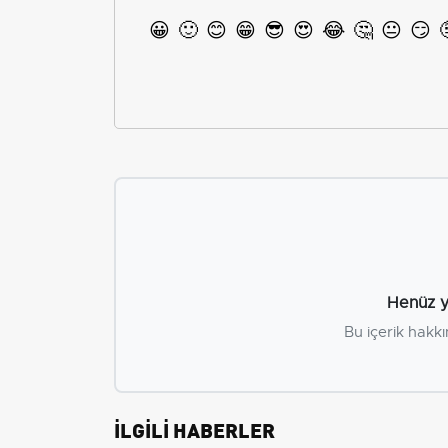
😀
🙂
😊
😁
😎
😍
😂
🤔
😐
😏
Henüz y
Bu içerik hakkı
İLGİLİ HABERLER