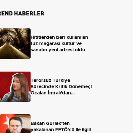
REND HABERLER
Hititlerden beri kullanılan
tuz mağarası kültür ve
sanatın yeni adresi oldu
Terörsüz Türkiye
Sürecinde Kritik Dönemeç!
Öcalan İmralı'dan
Çıkamayacak mı?
Bakan Gürlek'ten
yakalanan FETÖ'cü ile ilgili