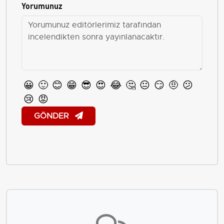
Yorumunuz
😀
🙂
😊
😁
😎
😍
😂
🤔
😐
😏
🤨
😕
😢
😡
GÖNDER