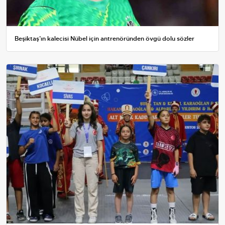
Beşiktaş’ın kalecisi Nübel için antrenöründen övgü dolu sözler