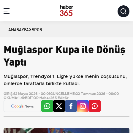
ANASAYFA
SPOR
Muğlaspor Kupa ile Dönüş
Yaptı
Muğlaspor, Trendyol 1. Lig’e yükselmenin coşkusunu,
binlerce taraftarla birlikte kutladı.
GİRİŞ:
12 Mayıs 2026 - 00:01
GÜNCELLEME:
22 Temmuz 2026 - 06:00
OKUMA:
1 dk
EDİTÖR:
Haber365 Editör