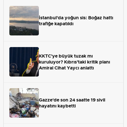
İstanbul'da yoğun sis: Boğaz hattı
trafiğe kapatıldı
KKTC'ye büyük tuzak mı
kuruluyor? Kıbrıs'taki kritik planı
Amiral Cihat Yaycı anlattı
Gazze'de son 24 saatte 19 sivil
hayatını kaybetti