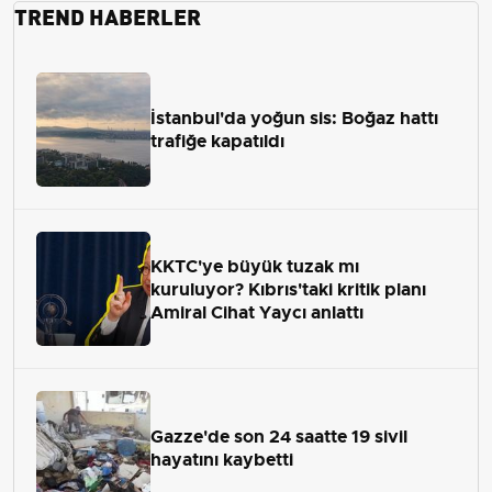
TREND HABERLER
İstanbul'da yoğun sis: Boğaz hattı
trafiğe kapatıldı
KKTC'ye büyük tuzak mı
kuruluyor? Kıbrıs'taki kritik planı
Amiral Cihat Yaycı anlattı
Gazze'de son 24 saatte 19 sivil
hayatını kaybetti