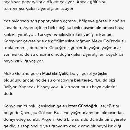
açan sarı papatyalarla dikkat çekiyor. Ancak gölün su
tutmaması, gelen ziyaretçileri üzüyor.
Yaz aylarında sarı papatyaların açması, bölgeye görsel bir şölen
sunarken, ziyaretçilerin beklediği su birikintisinin olmaması hayal
kırıklığı yaratıyor. Türkiye genelinde artan yağış miktarları,
Karapınar çevresinde de görülmesine rağmen Meke Gölü'nde su
toplanmamış durumda. Geçtiğimiz günlerde yağan yağmurlar
sonrası gölde su olacağı umuduyla gelen ziyaretçiler, büyük bir
hayal kırıklığı yaşıyor.
Meke Gölü'ne gelen
Mustafa Çelik
, bu yıl güzel yağışlar
olduğunu ancak gölde su olmadığını belirterek, "Bu da bizi
üzüyor. Yapacak bir şey yok. Allah sonumuzu hayır eylesin"
dedi.
Konya’nın Yunak ilçesinden gelen
İzzet Gündoğdu
ise, "Bizim
bölgede Çavuşçu Göl var. Bu sene yağmurların bol olmasından
dolayı epey su aldı. Akşehir Gölü bile su aldı. Burada bir ziyarete
geldik, su toplandı diye uğrayalım dedik ama bir hayal kırıklığı