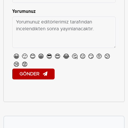
Yorumunuz
😀
🙂
😊
😁
😎
😍
😂
🤔
😐
😏
🤨
😕
😢
😡
GÖNDER