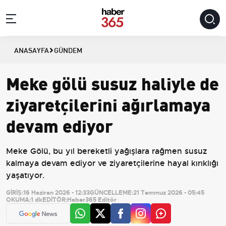
ANASAYFA
GÜNDEM
Meke gölü susuz haliyle de
ziyaretçilerini ağırlamaya
devam ediyor
Meke Gölü, bu yıl bereketli yağışlara rağmen susuz
kalmaya devam ediyor ve ziyaretçilerine hayal kırıklığı
yaşatıyor.
GİRİŞ:
16 Haziran 2026 - 12:33
GÜNCELLEME:
21 Temmuz 2026 - 05:45
OKUMA:
1 dk
EDİTÖR:
Haber365 Editör