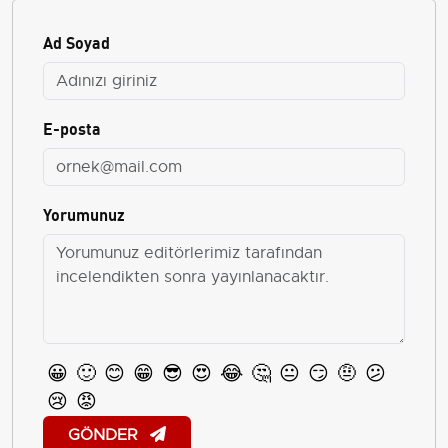
Ad Soyad
E-posta
Yorumunuz
😀
🙂
😊
😁
😎
😍
😂
🤔
😐
😏
🤨
😕
😢
😡
GÖNDER