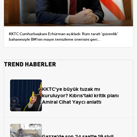
KKTC Cumhurbaşkanı Erhürman açıkladı: Rum tarafı 'güvenlik'
bahanesiyle BM'nin mayın temizleme önerisini geri...
TREND HABERLER
KKTC'ye büyük tuzak mı
kuruluyor? Kıbrıs'taki kritik planı
Amiral Cihat Yaycı anlattı
Gazze'de son 24 saatte 19 sivil