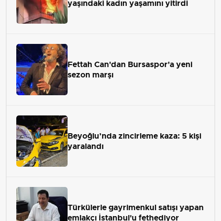
yaşındaki kadın yaşamını yitirdi
Fettah Can'dan Bursaspor'a yeni
sezon marşı
Beyoğlu’nda zincirleme kaza: 5 kişi
yaralandı
Türkülerle gayrimenkul satışı yapan
emlakçı İstanbul'u fethediyor