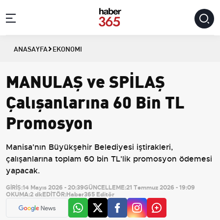
ANASAYFA
EKONOMI
MANULAŞ ve SPİLAŞ
Çalışanlarına 60 Bin TL
Promosyon
Manisa'nın Büyükşehir Belediyesi iştirakleri,
çalışanlarına toplam 60 bin TL'lik promosyon ödemesi
yapacak.
GİRİŞ:
14 Mayıs 2026 - 20:39
GÜNCELLEME:
21 Temmuz 2026 - 19:09
OKUMA:
2 dk
EDİTÖR:
Haber365 Editör