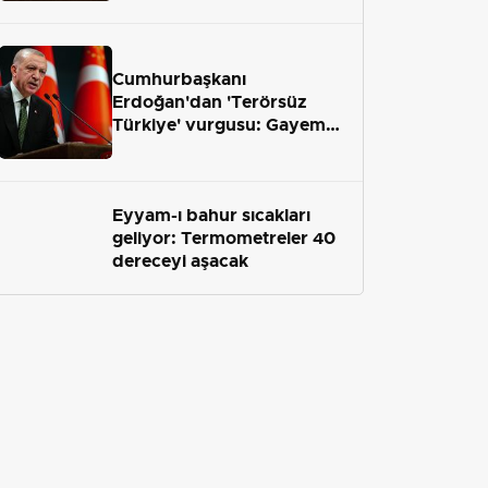
geliyor
Cumhurbaşkanı
Erdoğan'dan 'Terörsüz
Türkiye' vurgusu: Gayemiz
terör engelini aradan çekip
almaktır
Eyyam-ı bahur sıcakları
geliyor: Termometreler 40
dereceyi aşacak