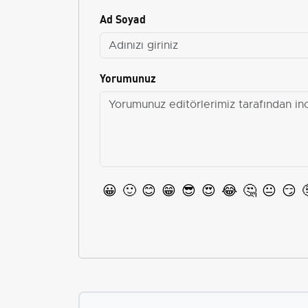
Ad Soyad
Yorumunuz
😀
🙂
😊
😁
😎
😍
😂
🤔
😐
😏