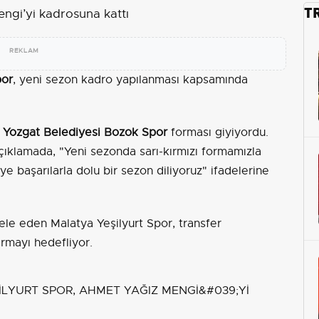
T
REKLAM
por
, yeni sezon kadro yapılanması kapsamında
k
Yozgat Belediyesi Bozok Spor
forması giyiyordu.
 açıklamada, "Yeni sezonda sarı-kırmızı formamızla
başarılarla dolu bir sezon diliyoruz" ifadelerine
le eden Malatya Yeşilyurt Spor, transfer
ırmayı hedefliyor.