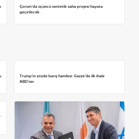
k
Çorum'da üçüncü sentetik saha projesi hayata
geçirilecek
u
Trump’ın sözde barış hamlesi: Gazze’de ilk ihale
ABD’nin
r