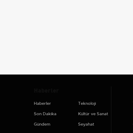
Haberler
Haberler
Teknoloji
Son Dakika
Kültür ve Sanat
Gündem
Seyahat