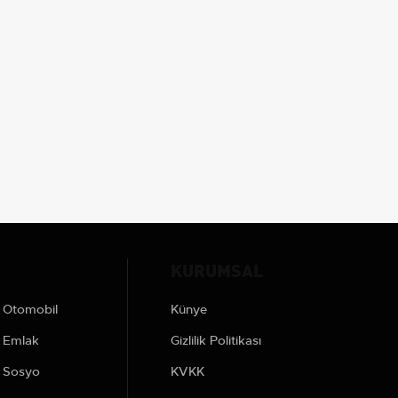
KURUMSAL
Otomobil
Künye
Emlak
Gizlilik Politikası
Sosyo
KVKK