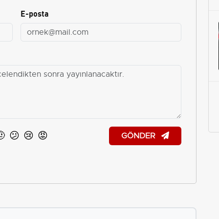
E-posta
🤨
😕
😢
😡
GÖNDER