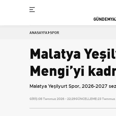
GÜNDEM
YA
ANASAYFA
SPOR
Malatya Yeşi
Mengi’yi kad
Malatya Yeşilyurt Spor, 2026-2027 sezo
GİRİŞ:
08 Temmuz 2026 - 22:29
GÜNCELLEME:
23 Temmuz 2