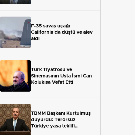
adaletten kaçamayacak"
F-35 savaş uçağı
California'da düştü ve alev
aldı
Türk Tiyatrosu ve
Sinemasının Usta İsmi Can
Kolukısa Vefat Etti
TBMM Başkanı Kurtulmuş
duyurdu: Terörsüz
Türkiye yasa teklifi
önümüzdeki hafta Meclis'e