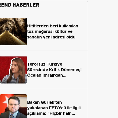
REND HABERLER
Hititlerden beri kullanılan
tuz mağarası kültür ve
sanatın yeni adresi oldu
Terörsüz Türkiye
Sürecinde Kritik Dönemeç!
Öcalan İmralı'dan
Çıkamayacak mı?
Bakan Gürlek'ten
yakalanan FETÖ'cü ile ilgili
açıklama: "Hiçbir hain