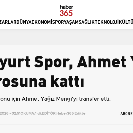
ZARLAR
DÜNYA
EKONOMI
SPOR
YAŞAM
SAĞLIK
TEKNOLOJI
KÜLTÜ
lyurt Spor, Ahmet 
rosuna kattı
nu için Ahmet Yağız Mengi'yi transfer etti.
ABONE
026 - 02:51
OKUMA:
1 dk
EDİTÖR:
Haber365 Editör