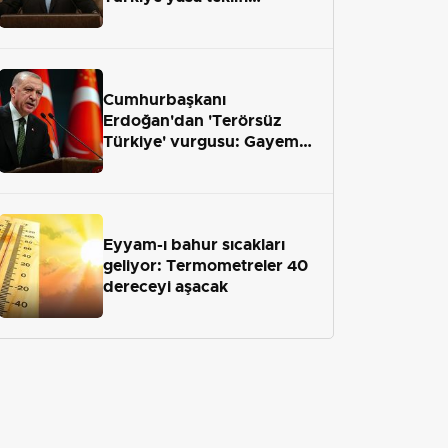
önümüzdeki hafta Meclis'e
geliyor
Cumhurbaşkanı
Erdoğan'dan 'Terörsüz
Türkiye' vurgusu: Gayemiz
terör engelini aradan çekip
almaktır
Eyyam-ı bahur sıcakları
geliyor: Termometreler 40
dereceyi aşacak