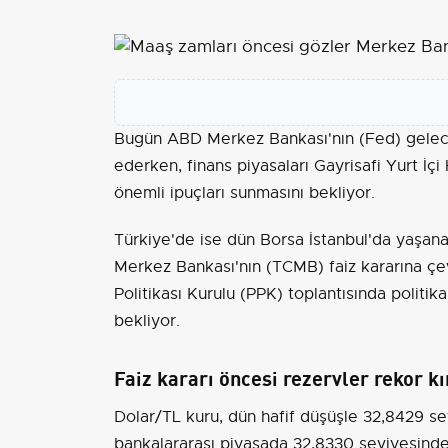
Bugün ABD Merkez Bankası'nın (Fed) geleceğ
ederken, finans piyasaları Gayrisafi Yurt İç
önemli ipuçları sunmasını bekliyor.
Türkiye
'de ise dün Borsa İstanbul'da yaşan
Merkez Bankası'nın (TCMB) faiz kararına çe
Politikası Kurulu (PPK) toplantısında politik
bekliyor.
Faiz kararı öncesi rezervler rekor kı
Dolar
/TL kuru, dün hafif düşüşle 32,8429 
bankalararası piyasada 32,8330 seviyesinde