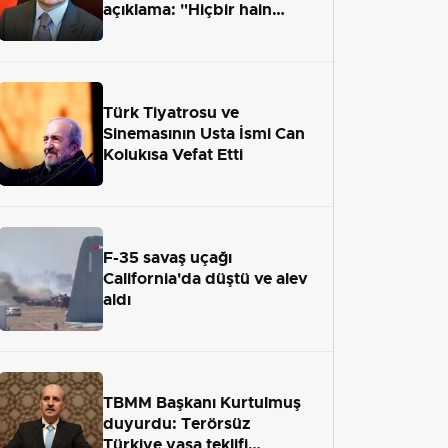
açıklama: "Hiçbir hain
adaletten kaçamayacak"
Türk Tiyatrosu ve
Sinemasının Usta İsmi Can
Kolukısa Vefat Etti
F-35 savaş uçağı
California'da düştü ve alev
aldı
TBMM Başkanı Kurtulmuş
duyurdu: Terörsüz
Türkiye yasa teklifi