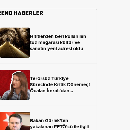
REND HABERLER
Hititlerden beri kullanılan
tuz mağarası kültür ve
sanatın yeni adresi oldu
Terörsüz Türkiye
Sürecinde Kritik Dönemeç!
Öcalan İmralı'dan
Çıkamayacak mı?
Bakan Gürlek'ten
yakalanan FETÖ'cü ile ilgili