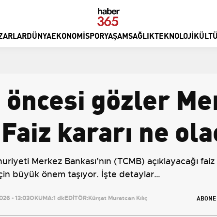
ZARLAR
DÜNYA
EKONOMI
SPOR
YAŞAM
SAĞLIK
TEKNOLOJI
KÜLTÜ
 öncesi gözler Me
Faiz kararı ne ol
huriyeti Merkez Bankası’nın (TCMB) açıklayacağı fai
çin büyük önem taşıyor. İşte detaylar…
ABONE
26 - 13:03
OKUMA:
1 dk
EDİTÖR:
Kürşat Muratcan Kılıç