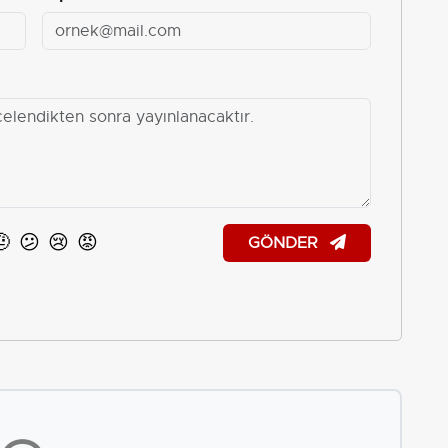
🤨
😕
😢
😡
GÖNDER