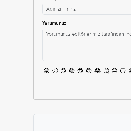
Yorumunuz
😀
🙂
😊
😁
😎
😍
😂
🤔
😐
😏