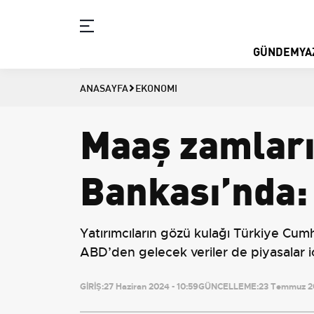
GÜNDEM
YA
ANASAYFA
EKONOMI
Maaş zamları
Bankası’nda: 
Yatırımcıların gözü kulağı Türkiye Cum
ABD’den gelecek veriler de piyasalar i
GİRİŞ:
27 Haziran 2024 - 10:59
GÜNCELLEME:
23 Temmuz 20