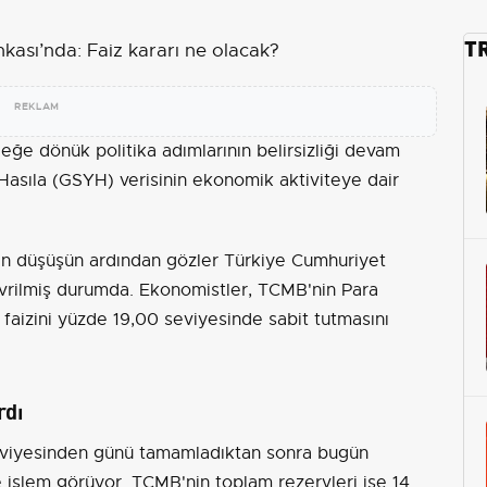
T
REKLAM
e dönük politika adımlarının belirsizliği devam
i Hasıla (GSYH) verisinin ekonomik aktiviteye dair
an düşüşün ardından gözler Türkiye Cumhuriyet
vrilmiş durumda. Ekonomistler, TCMB'nin Para
a faizini yüzde 19,00 seviyesinde sabit tutmasını
rdı
seviyesinden günü tamamladıktan sonra bugün
 işlem görüyor. TCMB'nin toplam rezervleri ise 14