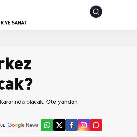
R VE SANAT
rkez
acak?
z kararında olacak. Öte yandan
 OL