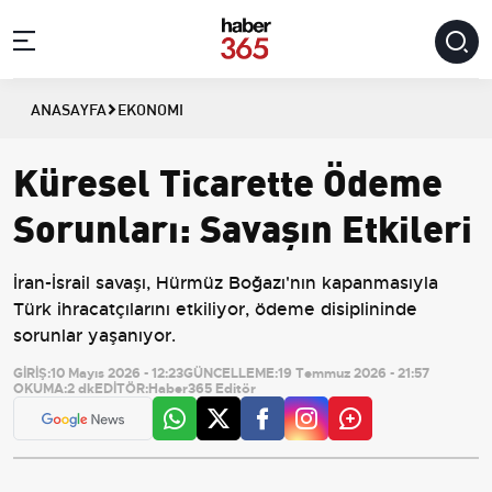
ANASAYFA
EKONOMI
Küresel Ticarette Ödeme
Sorunları: Savaşın Etkileri
İran-İsrail savaşı, Hürmüz Boğazı'nın kapanmasıyla
Türk ihracatçılarını etkiliyor, ödeme disiplininde
sorunlar yaşanıyor.
GİRİŞ:
10 Mayıs 2026 - 12:23
GÜNCELLEME:
19 Temmuz 2026 - 21:57
OKUMA:
2 dk
EDİTÖR:
Haber365 Editör