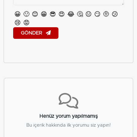
😀
🙂
😊
😁
😎
😍
😂
🤔
😐
😏
🤨
😕
😢
😡
GÖNDER
Henüz yorum yapılmamış
Bu içerik hakkında ilk yorumu siz yapın!