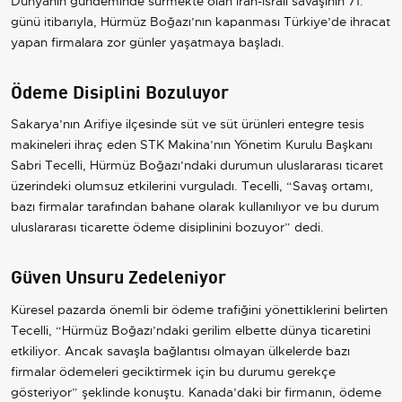
Dünyanın gündeminde sürmekte olan İran-İsrail savaşının 71.
günü itibarıyla, Hürmüz Boğazı’nın kapanması Türkiye’de ihracat
yapan firmalara zor günler yaşatmaya başladı.
Ödeme Disiplini Bozuluyor
Sakarya’nın Arifiye ilçesinde süt ve süt ürünleri entegre tesis
makineleri ihraç eden STK Makina’nın Yönetim Kurulu Başkanı
Sabri Tecelli, Hürmüz Boğazı’ndaki durumun uluslararası ticaret
üzerindeki olumsuz etkilerini vurguladı. Tecelli, “Savaş ortamı,
bazı firmalar tarafından bahane olarak kullanılıyor ve bu durum
uluslararası ticarette ödeme disiplinini bozuyor” dedi.
Güven Unsuru Zedeleniyor
Küresel pazarda önemli bir ödeme trafiğini yönettiklerini belirten
Tecelli, “Hürmüz Boğazı’ndaki gerilim elbette dünya ticaretini
etkiliyor. Ancak savaşla bağlantısı olmayan ülkelerde bazı
firmalar ödemeleri geciktirmek için bu durumu gerekçe
gösteriyor” şeklinde konuştu. Kanada’daki bir firmanın, ödeme