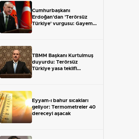
Cumhurbaşkanı
Erdoğan'dan 'Terörsüz
Türkiye' vurgusu: Gayemiz
terör engelini aradan çekip
almaktır
TBMM Başkanı Kurtulmuş
duyurdu: Terörsüz
Türkiye yasa teklifi
önümüzdeki hafta Meclis'e
geliyor
Eyyam-ı bahur sıcakları
geliyor: Termometreler 40
dereceyi aşacak