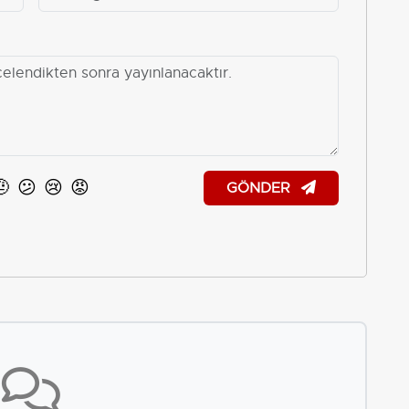
🤨
😕
😢
😡
GÖNDER