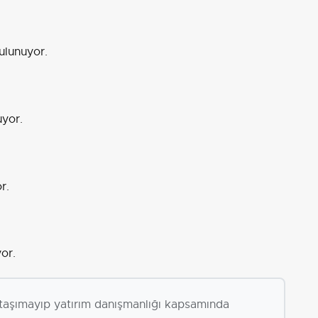
ulunuyor.
uyor.
r.
or.
i taşımayıp yatırım danışmanlığı kapsamında