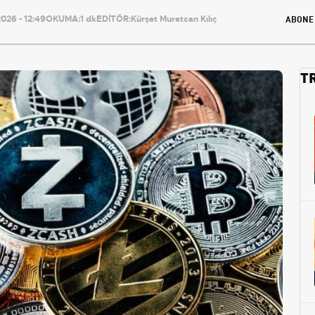
ABONE
026 - 12:49
OKUMA:
1 dk
EDİTÖR:
Kürşat Muratcan Kılıç
T