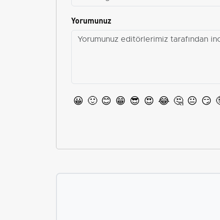
Yorumunuz
😀
🙂
😊
😁
😎
😍
😂
🤔
😐
😏