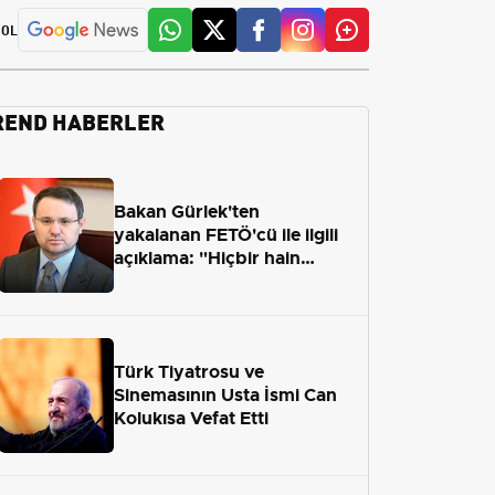
 OL
REND HABERLER
Bakan Gürlek'ten
yakalanan FETÖ'cü ile ilgili
açıklama: "Hiçbir hain
adaletten kaçamayacak"
Türk Tiyatrosu ve
Sinemasının Usta İsmi Can
Kolukısa Vefat Etti