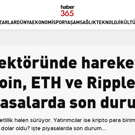
ZARLAR
DÜNYA
EKONOMI
SPOR
YAŞAM
SAĞLIK
TEKNOLOJI
KÜLTÜ
sektöründe hareket
oin, ETH ve Ripple
iyasalarda son du
lilik halen sürüyor. Yatırımcılar ise kripto para bi
 dolar oldu? işte piyasalarda son durum...