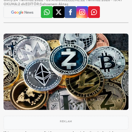
OKUMA:
2 dk
EDİTÖR:
Şahsenem Aktaş
REKLAM