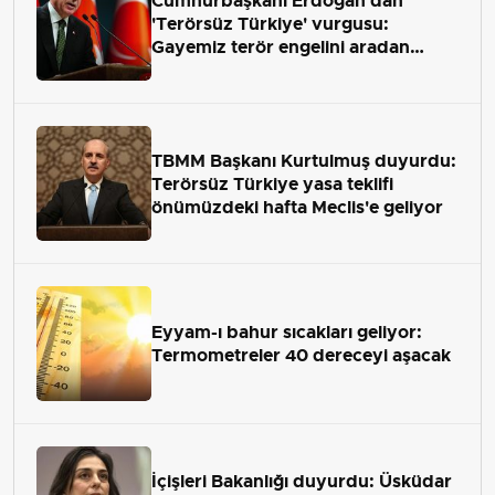
Cumhurbaşkanı Erdoğan'dan
'Terörsüz Türkiye' vurgusu:
Gayemiz terör engelini aradan
çekip almaktır
TBMM Başkanı Kurtulmuş duyurdu:
Terörsüz Türkiye yasa teklifi
önümüzdeki hafta Meclis'e geliyor
Eyyam-ı bahur sıcakları geliyor:
Termometreler 40 dereceyi aşacak
İçişleri Bakanlığı duyurdu: Üsküdar