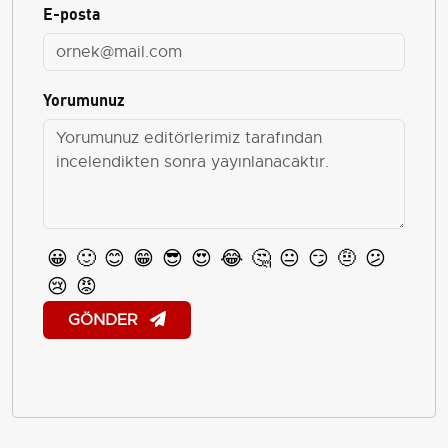
E-posta
Yorumunuz
😀
🙂
😊
😁
😎
😍
😂
🤔
😐
😏
🤨
😕
😢
😡
GÖNDER