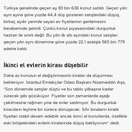
Türkiye genelinde geçen ay 83 bin 636 konut satıldı. Geçen yılın
aynı ayına göre yüzde 44,4 düş gösteren satışlardaki düşüş,
birkaç aydır yerinde sayan ev fiyatlarının gerilemesini
beraberinde getirdi. Çünkü konut piyasasındaki durgunluk
haziran ile sınırlı değil. Bu yılın ilk altı ayındaki konut satışları
geçen yılın aynı dönemine göre yüzde 22,1 azalışla 565 bin 779
adette kaldı.
İkinci el evlerin kirası düşebilir
Daha az konutun el değiştirmesinin kiraları da düşürmesi
bekleniyor. İstanbul Emlakçılar Odası Başkanı Nizameddin Aşa,
"Son dönemde satışlar düştü ve bu tablo yılbaşına kadar
sürecek gibi gözüküyor. Fiyatlar son zamanlarda aşağı
çekilmesine rağmen yine de evler satılmıyor. Bu durgunluk
kiracıların leyhine bir sürece dönüşecek. Sıfır binaların kiralık
fiyatları stabil devam edebilir ancak ikinci el konutlarda, özellikle
eski bölgelerdeki evlerin kiralarında düşüş bekliyorum" dedi.