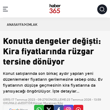
ANASAYFA
EMLAK
Konutta dengeler değişti:
Kira fiyatlarında rüzgar
tersine dönüyor
Konut satışlarında son birkaç aydır yapılan yeni
düzenlemeler fiyatların gerilemesine sebep oldu. Ev
fiyatlarının düşüşe geçmesinin kira fiyatlarına da
yansıyacağı öngörülüyor. İşte detaylar...
GİRİŞ:
17 Temmuz 2023 - 09:27
GÜNCELLEME:
23 Temmuz 2026 - 13:59
OKUMA:
2 dk
EDİTÖR:
Kürşat Muratcan Kılıç