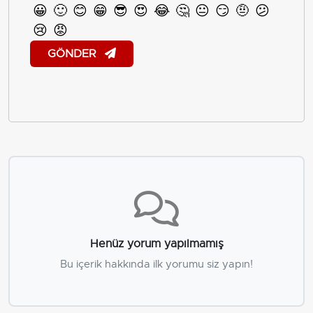
😀
🙂
😊
😁
😎
😍
😂
🤔
😐
😏
🤨
😕
😢
😡
GÖNDER
Henüz yorum yapılmamış
Bu içerik hakkında ilk yorumu siz yapın!