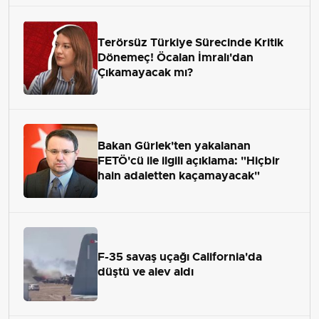
Terörsüz Türkiye Sürecinde Kritik
Dönemeç! Öcalan İmralı'dan
Çıkamayacak mı?
Bakan Gürlek'ten yakalanan
FETÖ'cü ile ilgili açıklama: "Hiçbir
hain adaletten kaçamayacak"
F-35 savaş uçağı California'da
düştü ve alev aldı