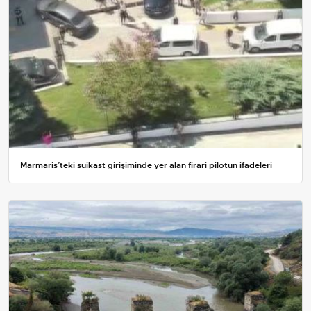
Marmaris’teki suikast girişiminde yer alan firari pilotun ifadeleri