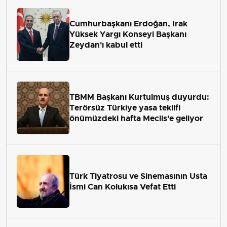
Cumhurbaşkanı Erdoğan, Irak
Yüksek Yargı Konseyi Başkanı
Zeydan'ı kabul etti
TBMM Başkanı Kurtulmuş duyurdu:
Terörsüz Türkiye yasa teklifi
önümüzdeki hafta Meclis'e geliyor
Türk Tiyatrosu ve Sinemasının Usta
İsmi Can Kolukısa Vefat Etti