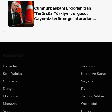
Cumhurbaşkanı Erdoğan'dan
'Terörsüz Türkiye' vurgusu:
Gayemiz terör engelini aradan
çekip almaktır
Haberler
Haberler
Teknoloji
Son Dakika
Kültür ve Sanat
Gündem
Seyahat
Dünya
Eğitim
Ekonomi
Tercih Rehberi
Magazin
Otomobil
Spor
Emlak