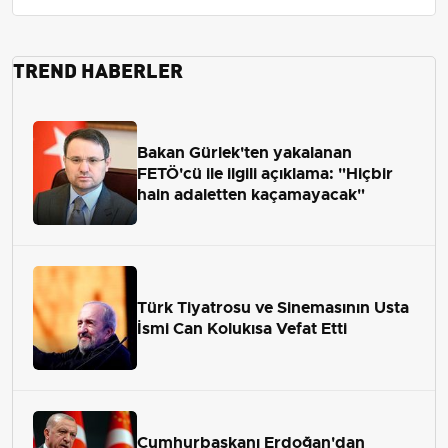
TREND HABERLER
Bakan Gürlek'ten yakalanan
FETÖ'cü ile ilgili açıklama: "Hiçbir
hain adaletten kaçamayacak"
Türk Tiyatrosu ve Sinemasının Usta
İsmi Can Kolukısa Vefat Etti
Cumhurbaşkanı Erdoğan'dan