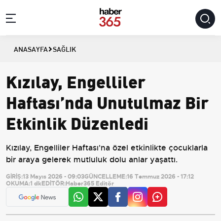
ANASAYFA
SAĞLIK
Kızılay, Engelliler
Haftası’nda Unutulmaz Bir
Etkinlik Düzenledi
Kızılay, Engelliler Haftası'na özel etkinlikte çocuklarla
bir araya gelerek mutluluk dolu anlar yaşattı.
GİRİŞ:
13 Mayıs 2026 - 09:03
GÜNCELLEME:
16 Temmuz 2026 - 17:12
OKUMA:
1 dk
EDİTÖR:
Haber365 Editör