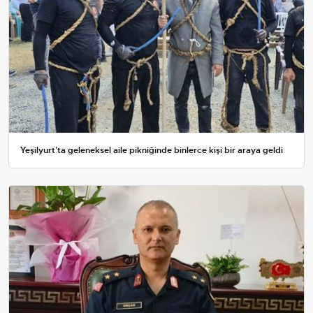
Yeşilyurt'ta geleneksel aile pikniğinde binlerce kişi bir araya geldi