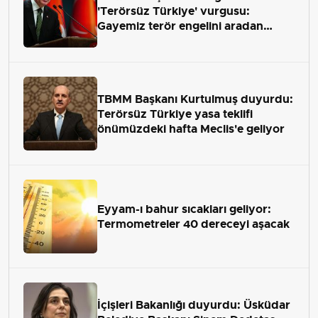
'Terörsüz Türkiye' vurgusu:
Gayemiz terör engelini aradan
çekip almaktır
TBMM Başkanı Kurtulmuş duyurdu:
Terörsüz Türkiye yasa teklifi
önümüzdeki hafta Meclis'e geliyor
Eyyam-ı bahur sıcakları geliyor:
Termometreler 40 dereceyi aşacak
İçişleri Bakanlığı duyurdu: Üsküdar