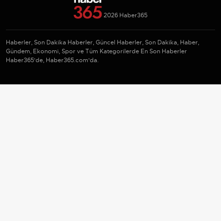
2026 Haber365
Haberler, Son Dakika Haberler, Güncel Haberler, Son Dakika, Haber,
Gündem, Ekonomi, Spor ve Tüm Kategorilerde En Son Haberler
Haber365'de, Haber365.com'da.