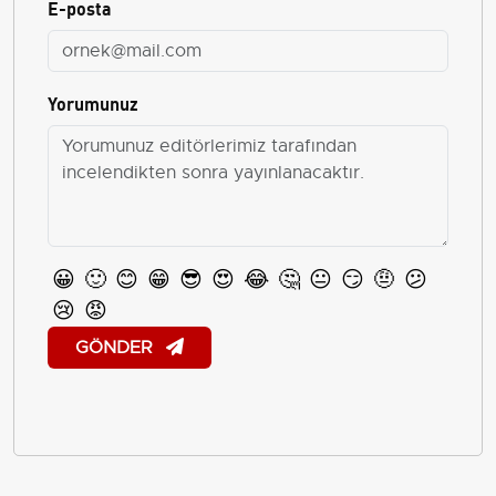
E-posta
Yorumunuz
😀
🙂
😊
😁
😎
😍
😂
🤔
😐
😏
🤨
😕
😢
😡
GÖNDER