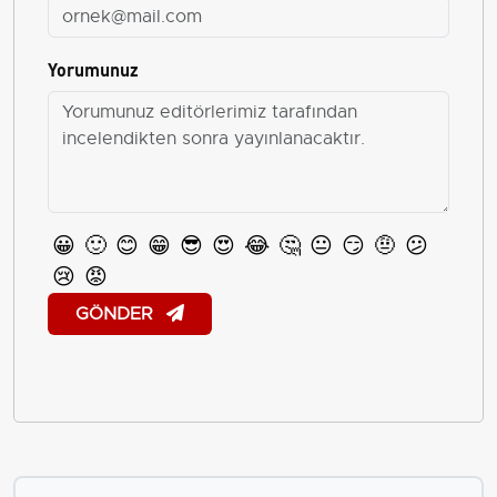
Yorumunuz
😀
🙂
😊
😁
😎
😍
😂
🤔
😐
😏
🤨
😕
😢
😡
GÖNDER