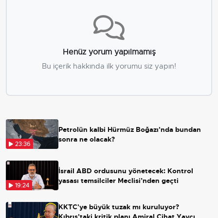
Henüz yorum yapılmamış
Bu içerik hakkında ilk yorumu siz yapın!
Petrolün kalbi Hürmüz Boğazı'nda bundan
sonra ne olacak?
23:36
İsrail ABD ordusunu yönetecek: Kontrol
yasası temsilciler Meclisi’nden geçti
19:24
KKTC'ye büyük tuzak mı kuruluyor?
Kıbrıs'taki kritik planı Amiral Cihat Yaycı