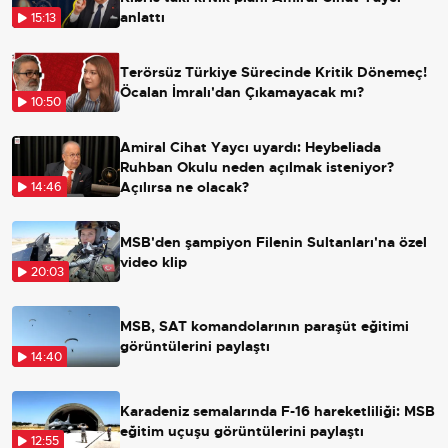
anlattı
15:13
Terörsüz Türkiye Sürecinde Kritik Dönemeç!
Öcalan İmralı'dan Çıkamayacak mı?
10:50
Amiral Cihat Yaycı uyardı: Heybeliada
Ruhban Okulu neden açılmak isteniyor?
Açılırsa ne olacak?
14:46
MSB'den şampiyon Filenin Sultanları'na özel
video klip
20:03
MSB, SAT komandolarının paraşüt eğitimi
görüntülerini paylaştı
14:40
Karadeniz semalarında F-16 hareketliliği: MSB
eğitim uçuşu görüntülerini paylaştı
12:55