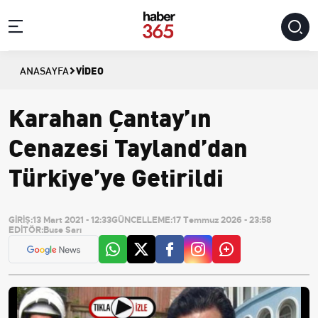
VIDEO
ANASAYFA
Karahan Çantay’ın
Cenazesi Tayland’dan
Türkiye’ye Getirildi
GİRİŞ:
13 Mart 2021 - 12:33
GÜNCELLEME:
17 Temmuz 2026 - 23:58
EDİTÖR:
Buse Sarı