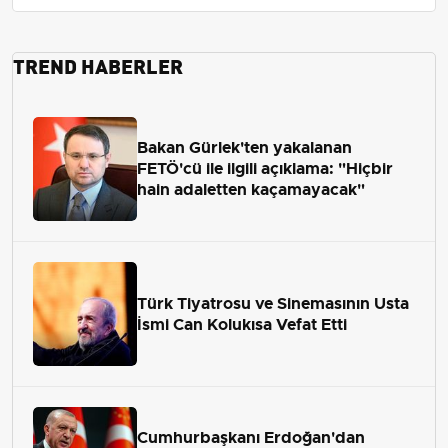
TREND HABERLER
Bakan Gürlek'ten yakalanan
FETÖ'cü ile ilgili açıklama: "Hiçbir
hain adaletten kaçamayacak"
Türk Tiyatrosu ve Sinemasının Usta
İsmi Can Kolukısa Vefat Etti
Cumhurbaşkanı Erdoğan'dan