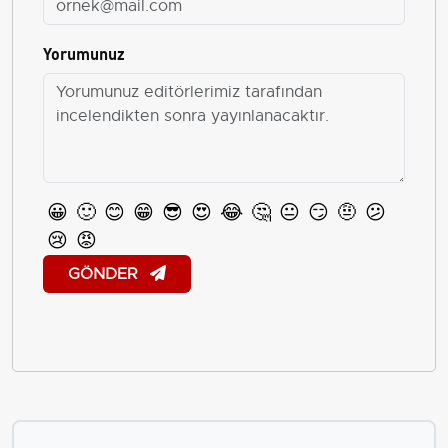
Yorumunuz
😀
🙂
😊
😁
😎
😍
😂
🤔
😐
😏
🤨
😕
😢
😡
GÖNDER