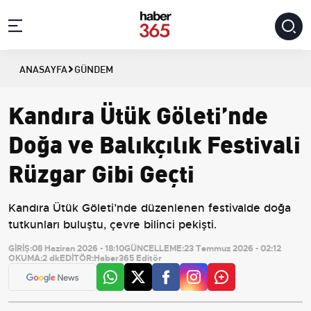
ANASAYFA
GÜNDEM
Kandıra Ütük Göleti’nde
Doğa ve Balıkçılık Festivali
Rüzgar Gibi Geçti
Kandıra Ütük Göleti’nde düzenlenen festivalde doğa
tutkunları buluştu, çevre bilinci pekişti.
GİRİŞ:
08 Haziran 2026 - 18:10
GÜNCELLEME:
23 Temmuz 2026 - 02:12
OKUMA:
2 dk
EDİTÖR:
Haber365 Editör