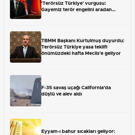
'Terörsüz Türkiye' vurgusu:
Gayemiz terör engelini aradan
çekip almaktır
TBMM Başkanı Kurtulmuş duyurdu:
Terörsüz Türkiye yasa teklifi
önümüzdeki hafta Meclis'e geliyor
F-35 savaş uçağı California'da
düştü ve alev aldı
Eyyam-ı bahur sıcakları geliyor: