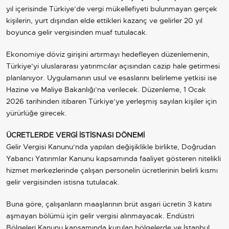
yıl içerisinde Türkiye’de vergi mükellefiyeti bulunmayan gerçek
kişilerin, yurt dışından elde ettikleri kazanç ve gelirler 20 yıl
boyunca gelir vergisinden muaf tutulacak.
Ekonomiye döviz girişini artırmayı hedefleyen düzenlemenin,
Türkiye’yi uluslararası yatırımcılar açısından cazip hale getirmesi
planlanıyor. Uygulamanın usul ve esaslarını belirleme yetkisi ise
Hazine ve Maliye Bakanlığı’na verilecek. Düzenleme, 1 Ocak
2026 tarihinden itibaren Türkiye’ye yerleşmiş sayılan kişiler için
yürürlüğe girecek.
ÜCRETLERDE VERGİ İSTİSNASI DÖNEMİ
Gelir Vergisi Kanunu’nda yapılan değişiklikle birlikte, Doğrudan
Yabancı Yatırımlar Kanunu kapsamında faaliyet gösteren nitelikli
hizmet merkezlerinde çalışan personelin ücretlerinin belirli kısmı
gelir vergisinden istisna tutulacak.
Buna göre, çalışanların maaşlarının brüt asgari ücretin 3 katını
aşmayan bölümü için gelir vergisi alınmayacak. Endüstri
Bölgeleri Kanunu kapsamında kurulan bölgelerde ve İstanbul