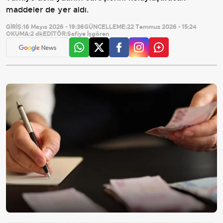
maddeler de yer aldı.
GİRİŞ:
16 Mayıs 2026 - 19:36
GÜNCELLEME:
22 Temmuz 2026 - 15:24
OKUMA:
2 dk
EDİTÖR:
Safiye İşgören