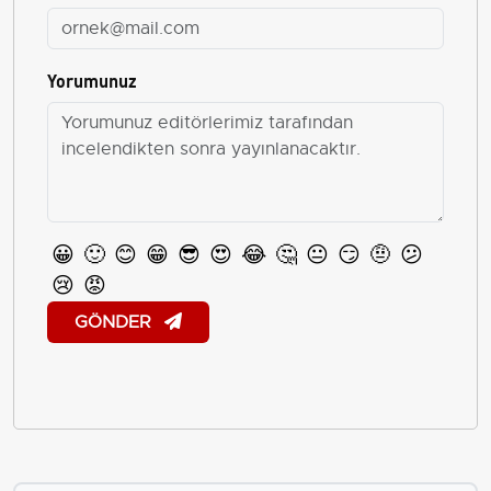
Yorumunuz
😀
🙂
😊
😁
😎
😍
😂
🤔
😐
😏
🤨
😕
😢
😡
GÖNDER