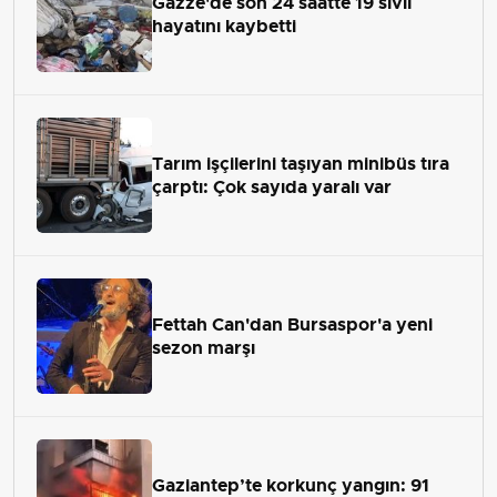
Gazze'de son 24 saatte 19 sivil
hayatını kaybetti
Tarım işçilerini taşıyan minibüs tıra
çarptı: Çok sayıda yaralı var
Fettah Can'dan Bursaspor'a yeni
sezon marşı
Gaziantep’te korkunç yangın: 91