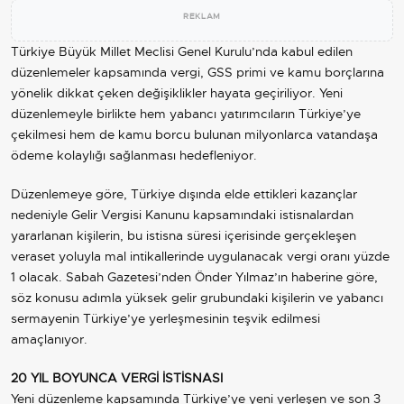
REKLAM
Türkiye Büyük Millet Meclisi
Genel Kurulu’nda kabul edilen
düzenlemeler kapsamında vergi, GSS primi ve kamu borçlarına
yönelik dikkat çeken değişiklikler hayata geçiriliyor. Yeni
düzenlemeyle birlikte hem yabancı yatırımcıların Türkiye’ye
çekilmesi hem de kamu borcu bulunan milyonlarca vatandaşa
ödeme kolaylığı sağlanması hedefleniyor.
Düzenlemeye göre, Türkiye dışında elde ettikleri kazançlar
nedeniyle Gelir Vergisi Kanunu kapsamındaki istisnalardan
yararlanan kişilerin, bu istisna süresi içerisinde gerçekleşen
veraset yoluyla mal intikallerinde uygulanacak vergi oranı yüzde
1 olacak. Sabah Gazetesi’nden Önder Yılmaz’ın haberine göre,
söz konusu adımla yüksek gelir grubundaki kişilerin ve yabancı
sermayenin Türkiye’ye yerleşmesinin teşvik edilmesi
amaçlanıyor.
20 YIL BOYUNCA VERGİ İSTİSNASI
Yeni düzenleme kapsamında Türkiye’ye yeni yerleşen ve son 3