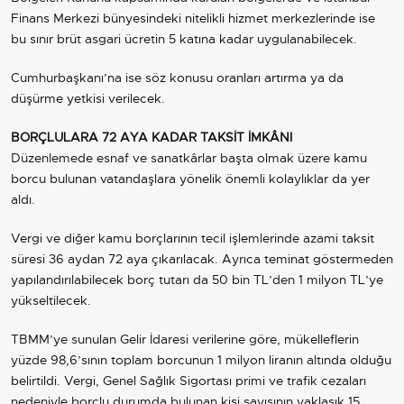
Finans Merkezi bünyesindeki nitelikli hizmet merkezlerinde ise
bu sınır brüt asgari ücretin 5 katına kadar uygulanabilecek.
Cumhurbaşkanı’na ise söz konusu oranları artırma ya da
düşürme yetkisi verilecek.
BORÇLULARA 72 AYA KADAR TAKSİT İMKÂNI
Düzenlemede esnaf ve sanatkârlar başta olmak üzere kamu
borcu bulunan vatandaşlara yönelik önemli kolaylıklar da yer
aldı.
Vergi ve diğer kamu borçlarının tecil işlemlerinde azami taksit
süresi 36 aydan 72 aya çıkarılacak. Ayrıca teminat göstermeden
yapılandırılabilecek borç tutarı da 50 bin TL’den 1 milyon TL’ye
yükseltilecek.
TBMM
’ye sunulan Gelir İdaresi verilerine göre, mükelleflerin
yüzde 98,6’sının toplam borcunun 1 milyon liranın altında olduğu
belirtildi. Vergi, Genel Sağlık Sigortası primi ve trafik cezaları
nedeniyle borçlu durumda bulunan kişi sayısının yaklaşık 15