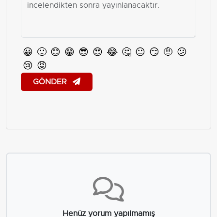
😀
🙂
😊
😁
😎
😍
😂
🤔
😐
😏
🤨
😕
😢
😡
GÖNDER
Henüz yorum yapılmamış