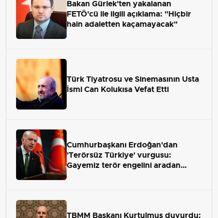
Bakan Gürlek'ten yakalanan
FETÖ'cü ile ilgili açıklama: "Hiçbir
hain adaletten kaçamayacak"
Türk Tiyatrosu ve Sinemasının Usta
İsmi Can Kolukısa Vefat Etti
Cumhurbaşkanı Erdoğan'dan
'Terörsüz Türkiye' vurgusu:
Gayemiz terör engelini aradan
çekip almaktır
TBMM Başkanı Kurtulmuş duyurdu: