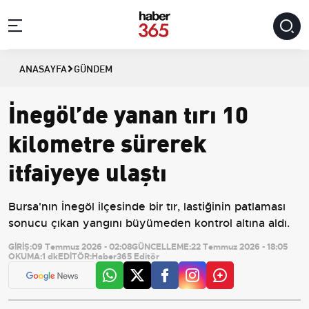
ANASAYFA
GÜNDEM
İnegöl’de yanan tırı 10
kilometre sürerek
itfaiyeye ulaştı
Bursa'nın İnegöl ilçesinde bir tır, lastiğinin patlaması
sonucu çıkan yangını büyümeden kontrol altına aldı.
GİRİŞ:
09 Temmuz 2026 - 02:08
GÜNCELLEME:
22 Temmuz 2026 - 18:05
OKUMA:
1 dk
EDİTÖR:
Haber365 Editör