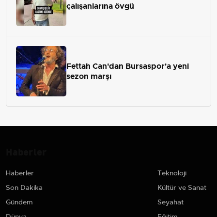
çalışanlarına övgü
Fettah Can'dan Bursaspor'a yeni
sezon marşı
Haberler
Haberler
Teknoloji
Son Dakika
Kültür ve Sanat
Gündem
Seyahat
Dünya
Eğitim