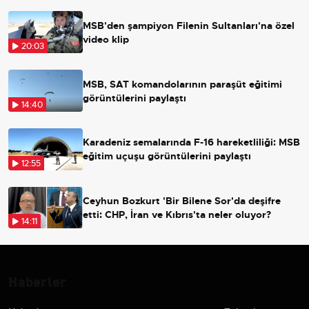
MSB'den şampiyon Filenin Sultanları'na özel
video klip
20:03
MSB, SAT komandolarının paraşüt eğitimi
görüntülerini paylaştı
14:40
Karadeniz semalarında F-16 hareketliliği: MSB
eğitim uçuşu görüntülerini paylaştı
12:55
Ceyhun Bozkurt 'Bir Bilene Sor'da deşifre
etti: CHP, İran ve Kıbrıs'ta neler oluyor?
14:11
Haberler