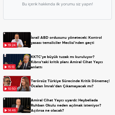
Bu içerik hakkında ilk yorumu siz yapın!
İsrail ABD ordusunu yönetecek: Kontrol
yasası temsilciler Meclisi’nden geçti
19:24
KKTC'ye büyük tuzak mı kuruluyor?
Kıbrıs'taki kritik planı Amiral Cihat Yaycı
anlattı
15:13
Terörsüz Türkiye Sürecinde Kritik Dönemeç!
Öcalan İmralı'dan Çıkamayacak mı?
10:50
Amiral Cihat Yaycı uyardı: Heybeliada
Ruhban Okulu neden açılmak isteniyor?
Açılırsa ne olacak?
14:46