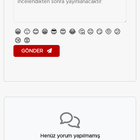
😀
🙂
😊
😁
😎
😍
😂
🤔
😐
😏
🤨
😕
😢
😡
GÖNDER
Henüz yorum yapılmamış