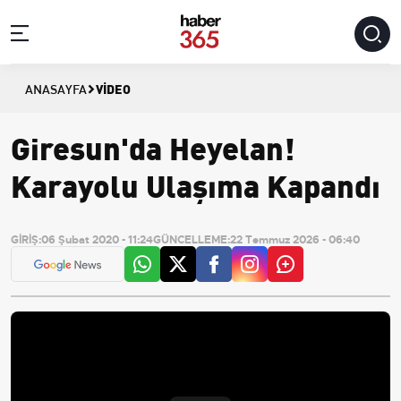
VIDEO
ANASAYFA
Giresun'da Heyelan!
Karayolu Ulaşıma Kapandı
GİRİŞ:
06 Şubat 2020 - 11:24
GÜNCELLEME:
22 Temmuz 2026 - 06:40