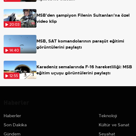
MSB'den şampiyon Filenin Sultanları'na özel
video klip
20:03
MSB, SAT komandolarının paraşüt eğitimi
görüntülerini paylaştı
14:40
Karadeniz semalarında F-16 hareketliliği: MSB
eğitim uçuşu görüntülerini paylaştı
12:55
Haberler
Haberler
Teknoloji
Son Dakika
Kültür ve Sanat
Gündem
Seyahat