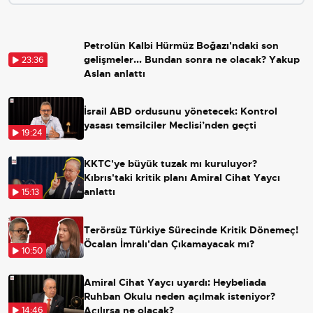
Petrolün Kalbi Hürmüz Boğazı'ndaki son
gelişmeler... Bundan sonra ne olacak? Yakup
23:36
Aslan anlattı
İsrail ABD ordusunu yönetecek: Kontrol
yasası temsilciler Meclisi’nden geçti
19:24
KKTC'ye büyük tuzak mı kuruluyor?
Kıbrıs'taki kritik planı Amiral Cihat Yaycı
anlattı
15:13
Terörsüz Türkiye Sürecinde Kritik Dönemeç!
Öcalan İmralı'dan Çıkamayacak mı?
10:50
Amiral Cihat Yaycı uyardı: Heybeliada
Ruhban Okulu neden açılmak isteniyor?
Açılırsa ne olacak?
14:46