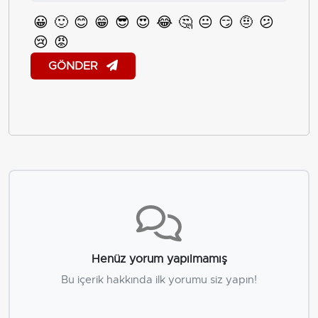
😀
🙂
😊
😁
😎
😍
😂
🤔
😐
😏
🤨
😕
😢
😡
GÖNDER
Henüz yorum yapılmamış
Bu içerik hakkında ilk yorumu siz yapın!