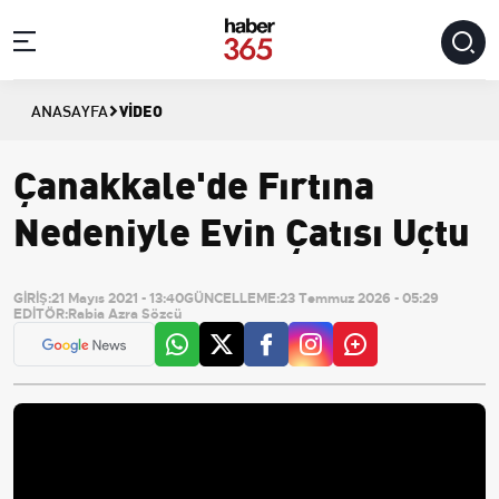
VIDEO
ANASAYFA
Çanakkale'de Fırtına
Nedeniyle Evin Çatısı Uçtu
GİRİŞ:
21 Mayıs 2021 - 13:40
GÜNCELLEME:
23 Temmuz 2026 - 05:29
EDİTÖR:
Rabia Azra Sözcü