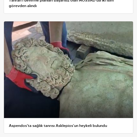
Tahran’ı devirme planları başarısız olan MOSSAD’da iki isim
görevden alındı
Aspendos'ta sağlık tanrısı Asklepios'un heykeli bulundu