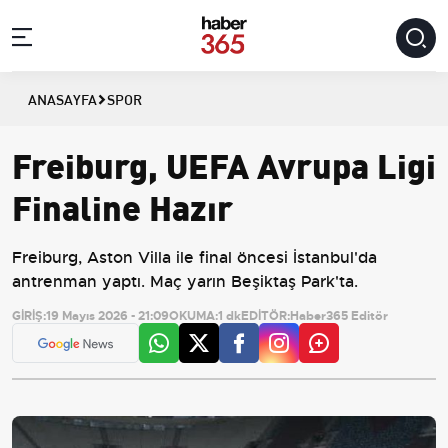
ANASAYFA
SPOR
Freiburg, UEFA Avrupa Ligi
Finaline Hazır
Freiburg, Aston Villa ile final öncesi İstanbul'da
antrenman yaptı. Maç yarın Beşiktaş Park'ta.
GİRİŞ:
19 Mayıs 2026 - 21:09
OKUMA:
1 dk
EDİTÖR:
Haber365 Editör