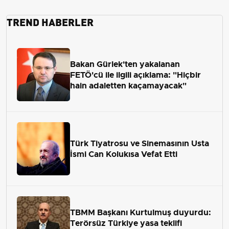
TREND HABERLER
Bakan Gürlek'ten yakalanan
FETÖ'cü ile ilgili açıklama: "Hiçbir
hain adaletten kaçamayacak"
Türk Tiyatrosu ve Sinemasının Usta
İsmi Can Kolukısa Vefat Etti
TBMM Başkanı Kurtulmuş duyurdu:
Terörsüz Türkiye yasa teklifi