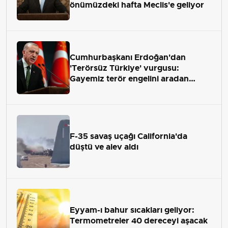
önümüzdeki hafta Meclis'e geliyor
Cumhurbaşkanı Erdoğan'dan
'Terörsüz Türkiye' vurgusu:
Gayemiz terör engelini aradan
çekip almaktır
F-35 savaş uçağı California'da
düştü ve alev aldı
Eyyam-ı bahur sıcakları geliyor:
Termometreler 40 dereceyi aşacak