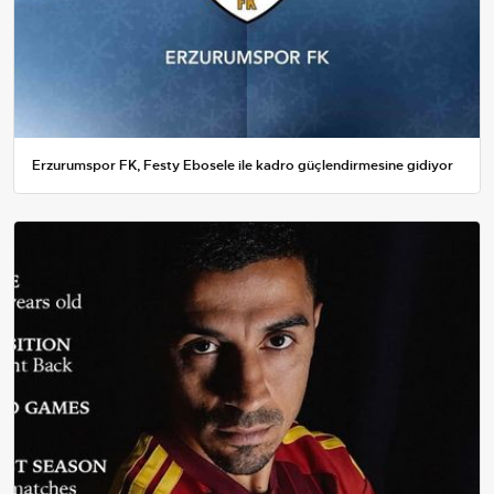
Erzurumspor FK, Festy Ebosele ile kadro güçlendirmesine gidiyor