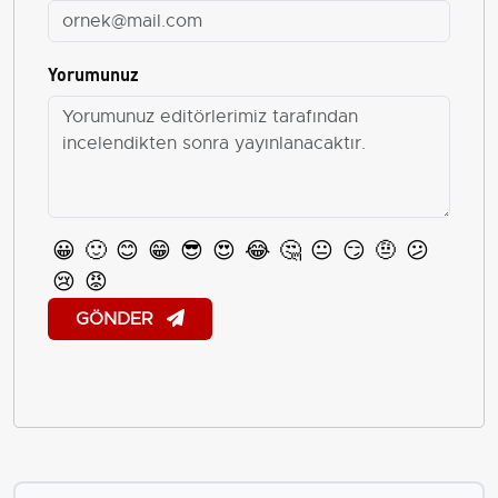
Yorumunuz
😀
🙂
😊
😁
😎
😍
😂
🤔
😐
😏
🤨
😕
😢
😡
GÖNDER