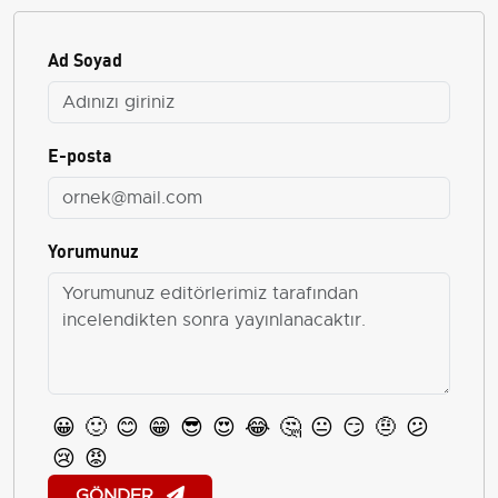
Ad Soyad
E-posta
Yorumunuz
😀
🙂
😊
😁
😎
😍
😂
🤔
😐
😏
🤨
😕
😢
😡
GÖNDER