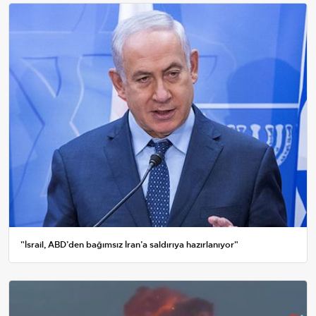
"İsrail, ABD’den bağımsız İran’a saldırıya hazırlanıyor"