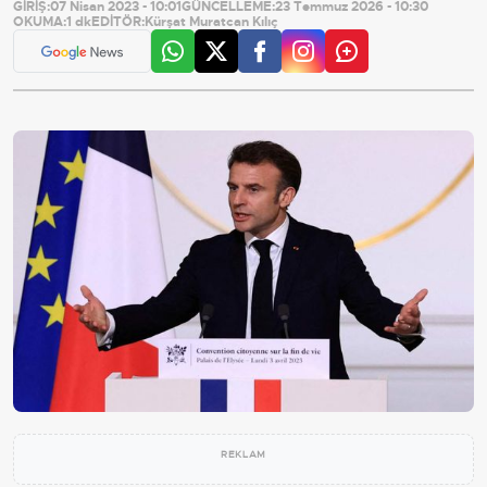
GİRİŞ:
07 Nisan 2023 - 10:01
GÜNCELLEME:
23 Temmuz 2026 - 10:30
OKUMA:
1 dk
EDİTÖR:
Kürşat Muratcan Kılıç
REKLAM