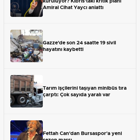
kuruluyor? Kıbrıs'taki kritik planı
Amiral Cihat Yaycı anlattı
Gazze'de son 24 saatte 19 sivil
hayatını kaybetti
Tarım işçilerini taşıyan minibüs tıra
çarptı: Çok sayıda yaralı var
Fettah Can'dan Bursaspor'a yeni
sezon marşı