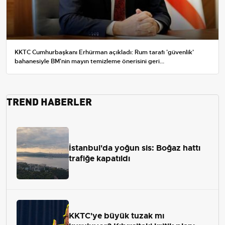
KKTC Cumhurbaşkanı Erhürman açıkladı: Rum tarafı 'güvenlik'
bahanesiyle BM'nin mayın temizleme önerisini geri...
TREND HABERLER
İstanbul'da yoğun sis: Boğaz hattı
trafiğe kapatıldı
KKTC'ye büyük tuzak mı