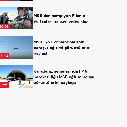
Açılırsa ne olacak?
MSB'den şampiyon Filenin
Sultanları'na özel video klip
20:03
MSB, SAT komandolarının
paraşüt eğitimi görüntülerini
paylaştı
14:40
Karadeniz semalarında F-16
hareketliliği: MSB eğitim uçuşu
görüntülerini paylaştı
12:55