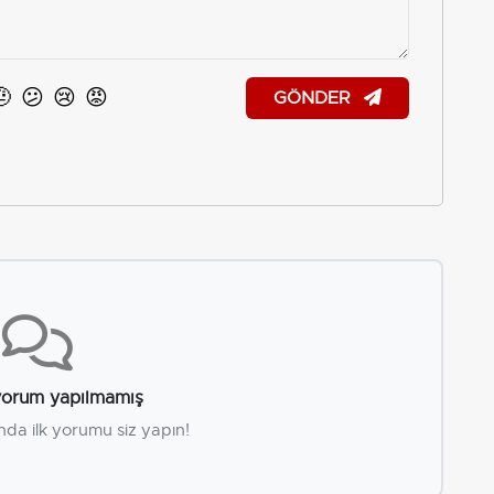
🤨
😕
😢
😡
GÖNDER
orum yapılmamış
nda ilk yorumu siz yapın!