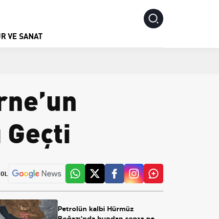
R VE SANAT
orne’un
 Geçti
 OL
Petrolün kalbi Hürmüz
Boğazı'nda bundan sonra ne