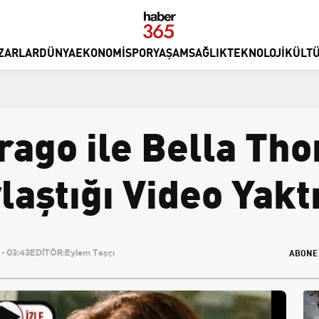
ZARLAR
DÜNYA
EKONOMI
SPOR
YAŞAM
SAĞLIK
TEKNOLOJI
KÜLTÜ
rago ile Bella Th
laştığı Video Yaktı
ABONE
- 03:43
EDİTÖR:
Eylem Taşçı