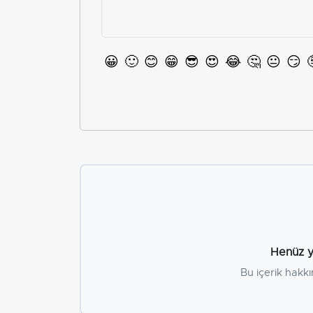
😀
🙂
😊
😁
😎
😍
😂
🤔
😐
😏
Henüz y
Bu içerik hakkı