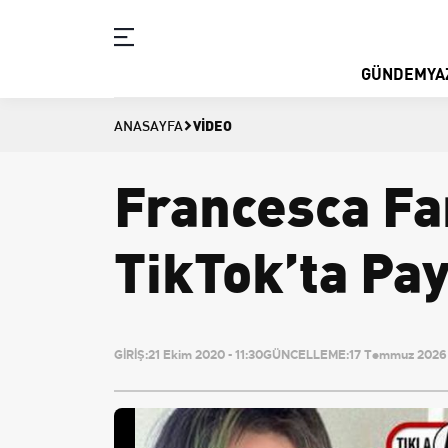
GÜNDEM
YA
VIDEO
ANASAYFA
Francesca Fa
TikTok’ta Pay
GİRİŞ:
21 Ekim 2020 - 11:30
GÜNCELLEME:
17 Temmuz 2026 