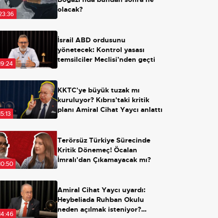
olacak?
23:36
İsrail ABD ordusunu
yönetecek: Kontrol yasası
temsilciler Meclisi’nden geçti
19:24
KKTC'ye büyük tuzak mı
kuruluyor? Kıbrıs'taki kritik
planı Amiral Cihat Yaycı anlattı
15:13
Terörsüz Türkiye Sürecinde
Kritik Dönemeç! Öcalan
İmralı'dan Çıkamayacak mı?
10:50
Amiral Cihat Yaycı uyardı:
Heybeliada Ruhban Okulu
neden açılmak isteniyor?
14:46