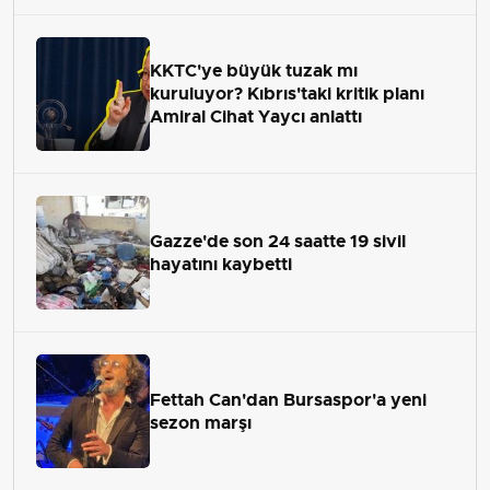
KKTC'ye büyük tuzak mı
kuruluyor? Kıbrıs'taki kritik planı
Amiral Cihat Yaycı anlattı
Gazze'de son 24 saatte 19 sivil
hayatını kaybetti
Fettah Can'dan Bursaspor'a yeni
sezon marşı