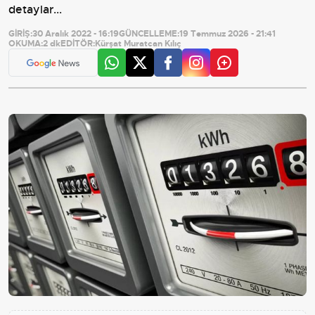
detaylar...
GİRİŞ:
30 Aralık 2022 - 16:19
GÜNCELLEME:
19 Temmuz 2026 - 21:41
OKUMA:
2 dk
EDİTÖR:
Kürşat Muratcan Kılıç