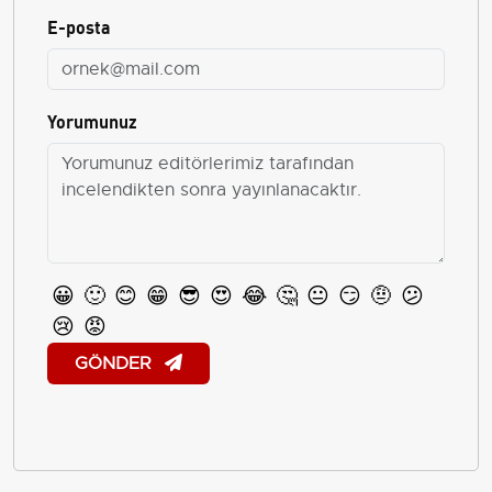
E-posta
Yorumunuz
😀
🙂
😊
😁
😎
😍
😂
🤔
😐
😏
🤨
😕
😢
😡
GÖNDER