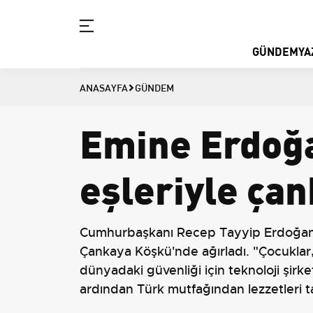
GÜNDEM
YA
ANASAYFA
GÜNDEM
Emine Erdoğa
eşleriyle çan
Cumhurbaşkanı Recep Tayyip Erdoğan'ın
Çankaya Köşkü'nde ağırladı. "Çocuklar,
dünyadaki güvenliği için teknoloji şirke
ardından Türk mutfağından lezzetleri ta