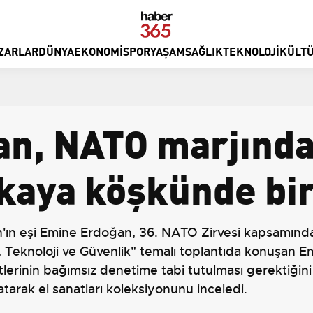
ZARLAR
DÜNYA
EKONOMI
SPOR
YAŞAM
SAĞLIK
TEKNOLOJI
KÜLTÜ
n, NATO marjında
kaya köşkünde bir
 eşi Emine Erdoğan, 36. NATO Zirvesi kapsamında T
 Teknoloji ve Güvenlik" temalı toplantıda konuşan Em
tlerinin bağımsız denetime tabi tutulması gerektiğini 
tarak el sanatları koleksiyonunu inceledi.