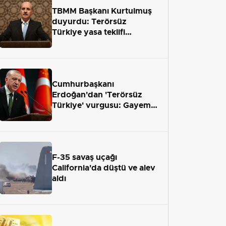
TBMM Başkanı Kurtulmuş
duyurdu: Terörsüz
Türkiye yasa teklifi
önümüzdeki hafta Meclis'e
geliyor
Cumhurbaşkanı
Erdoğan'dan 'Terörsüz
Türkiye' vurgusu: Gayemiz
terör engelini aradan çekip
almaktır
F-35 savaş uçağı
California'da düştü ve alev
aldı