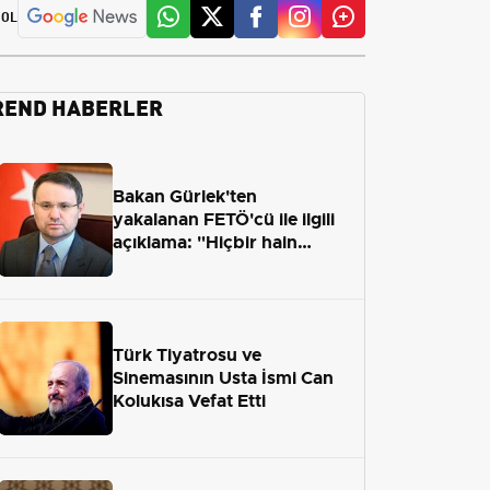
 OL
REND HABERLER
Bakan Gürlek'ten
yakalanan FETÖ'cü ile ilgili
açıklama: "Hiçbir hain
adaletten kaçamayacak"
Türk Tiyatrosu ve
Sinemasının Usta İsmi Can
Kolukısa Vefat Etti