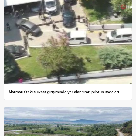
Marmaris’teki suikast girişiminde yer alan firari pilotun ifadeleri