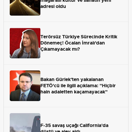
mağarası kültür ve sanatın yeni
adresi oldu
Terörsüz Türkiye Sürecinde Kritik
Dönemeç! Öcalan İmralı'dan
Çıkamayacak mı?
Bakan Gürlek'ten yakalanan
FETÖ'cü ile ilgili açıklama: "Hiçbir
hain adaletten kaçamayacak"
F-35 savaş uçağı California'da
düştü ve alev aldı