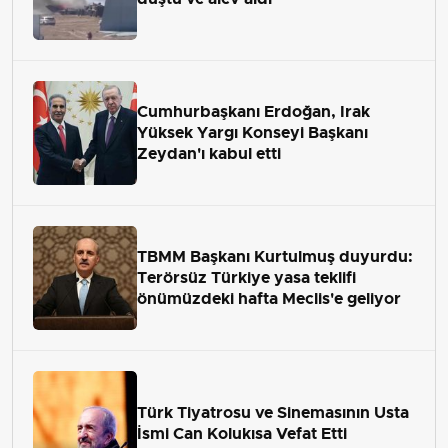
Cumhurbaşkanı Erdoğan, Irak
Yüksek Yargı Konseyi Başkanı
Zeydan'ı kabul etti
TBMM Başkanı Kurtulmuş duyurdu:
Terörsüz Türkiye yasa teklifi
önümüzdeki hafta Meclis'e geliyor
Türk Tiyatrosu ve Sinemasının Usta
İsmi Can Kolukısa Vefat Etti