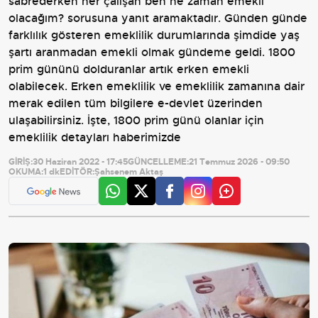
sabrederken her çalışan ben ne zaman emekli
olacağım? sorusuna yanıt aramaktadır. Günden günde
farklılık gösteren emeklilik durumlarında şimdide yaş
şartı aranmadan emekli olmak gündeme geldi. 1800
prim gününü dolduranlar artık erken emekli
olabilecek. Erken emeklilik ve emeklilik zamanına dair
merak edilen tüm bilgilere e-devlet üzerinden
ulaşabilirsiniz. İşte, 1800 prim günü olanlar için
emeklilik detayları haberimizde
GİRİŞ:
30 Haziran 2022 - 17:45
GÜNCELLEME:
21 Temmuz 2026 - 09:50
OKUMA:
1 dk
EDİTÖR:
Şahsenem Aktaş