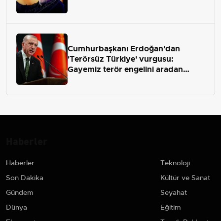
Cumhurbaşkanı Erdoğan'dan
'Terörsüz Türkiye' vurgusu:
Gayemiz terör engelini aradan
çekip almaktır
Haberler
Haberler
Teknoloji
Son Dakika
Kültür ve Sanat
Gündem
Seyahat
Dünya
Eğitim