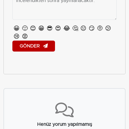
😀
🙂
😊
😁
😎
😍
😂
🤔
😐
😏
🤨
😕
😢
😡
GÖNDER
Henüz yorum yapılmamış