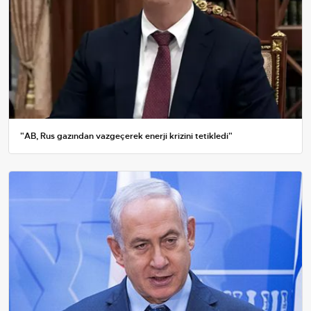
"AB, Rus gazından vazgeçerek enerji krizini tetikledi"