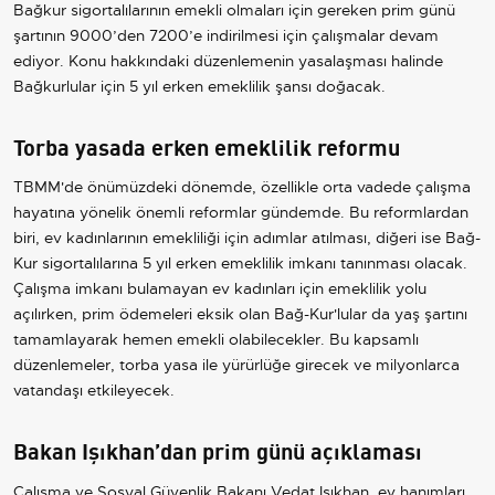
Bağkur sigortalılarının emekli olmaları için gereken prim günü
şartının 9000’den 7200’e indirilmesi için çalışmalar devam
ediyor. Konu hakkındaki düzenlemenin yasalaşması halinde
Bağkurlular için 5 yıl erken emeklilik şansı doğacak.
Torba yasada erken emeklilik reformu
TBMM'de önümüzdeki dönemde, özellikle orta vadede çalışma
hayatına yönelik önemli reformlar gündemde. Bu reformlardan
biri, ev kadınlarının emekliliği için adımlar atılması, diğeri ise Bağ-
Kur sigortalılarına 5 yıl erken emeklilik imkanı tanınması olacak.
Çalışma imkanı bulamayan ev kadınları için emeklilik yolu
açılırken, prim ödemeleri eksik olan Bağ-Kur'lular da yaş şartını
tamamlayarak hemen emekli olabilecekler. Bu kapsamlı
düzenlemeler, torba yasa ile yürürlüğe girecek ve milyonlarca
vatandaşı etkileyecek.
Bakan Işıkhan’dan prim günü açıklaması
Çalışma ve Sosyal Güvenlik Bakanı Vedat Işıkhan, ev hanımları