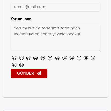
Yorumunuz
😀
🙂
😊
😁
😎
😍
😂
🤔
😐
😏
🤨
😕
😢
😡
GÖNDER