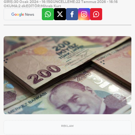
GİRİŞ:
30 Ocak 2024 - 16:15
GÜNCELLEME:
22 Temmuz 2026 - 16:16
OKUMA:
2 dk
EDİTÖR:
Mihrab Kurt
REKLAM