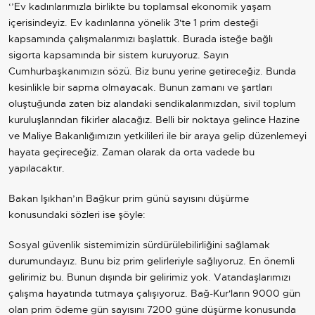
‘’Ev kadınlarımızla birlikte bu toplamsal ekonomik yaşam
içerisindeyiz. Ev kadınlarına yönelik 3'te 1 prim desteği
kapsamında çalışmalarımızı başlattık. Burada isteğe bağlı
sigorta kapsamında bir sistem kuruyoruz. Sayın
Cumhurbaşkanımızın sözü. Biz bunu yerine getireceğiz. Bunda
kesinlikle bir sapma olmayacak. Bunun zamanı ve şartları
oluştuğunda zaten biz alandaki sendikalarımızdan, sivil toplum
kuruluşlarından fikirler alacağız. Belli bir noktaya gelince Hazine
ve Maliye Bakanlığımızın yetkilileri ile bir araya gelip düzenlemeyi
hayata geçireceğiz. Zaman olarak da orta vadede bu
yapılacaktır.
Bakan Işıkhan’ın Bağkur prim günü sayısını düşürme
konusundaki sözleri ise şöyle:
Sosyal güvenlik sistemimizin sürdürülebilirliğini sağlamak
durumundayız. Bunu biz prim gelirleriyle sağlıyoruz. En önemli
gelirimiz bu. Bunun dışında bir gelirimiz yok. Vatandaşlarımızı
çalışma hayatında tutmaya çalışıyoruz. Bağ-Kur'ların 9000 gün
olan prim ödeme gün sayısını 7200 güne düşürme konusunda