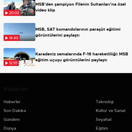
MSB'den şampiyon Filenin Sultanları'na özel
video klip
20:03
MSB, SAT komandolarının paraşüt eğitimi
görüntülerini paylaştı
14:40
Karadeniz semalarında F-16 hareketliliği: MSB
eğitim uçuşu görüntülerini paylaştı
12:55
Haberler
Haberler
Teknoloji
Son Dakika
Kültür ve Sanat
Gündem
Seyahat
Dünya
Eğitim