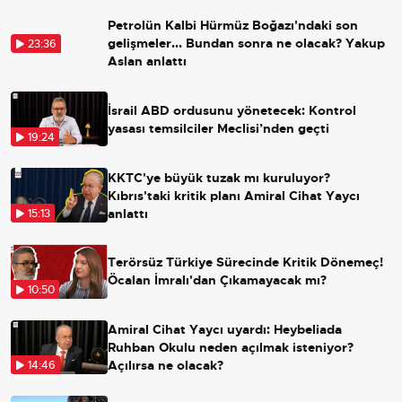
Petrolün Kalbi Hürmüz Boğazı'ndaki son
gelişmeler... Bundan sonra ne olacak? Yakup
23:36
Aslan anlattı
İsrail ABD ordusunu yönetecek: Kontrol
yasası temsilciler Meclisi’nden geçti
19:24
KKTC'ye büyük tuzak mı kuruluyor?
Kıbrıs'taki kritik planı Amiral Cihat Yaycı
anlattı
15:13
Terörsüz Türkiye Sürecinde Kritik Dönemeç!
Öcalan İmralı'dan Çıkamayacak mı?
10:50
Amiral Cihat Yaycı uyardı: Heybeliada
Ruhban Okulu neden açılmak isteniyor?
Açılırsa ne olacak?
14:46