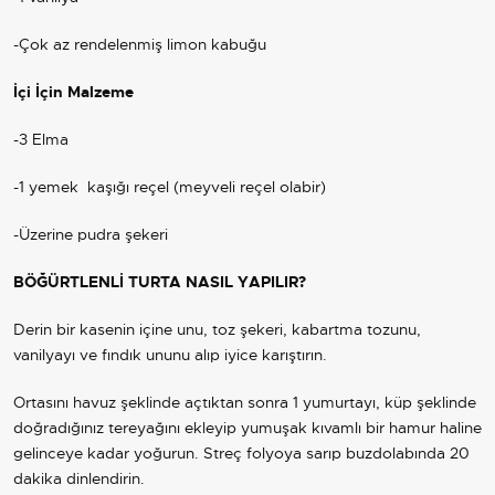
-Çok az rendelenmiş limon kabuğu
İçi İçin Malzeme
-3 Elma
-1 yemek kaşığı reçel (meyveli reçel olabir)
-Üzerine pudra şekeri
BÖĞÜRTLENLİ TURTA NASIL YAPILIR?
Derin bir kasenin içine unu, toz şekeri, kabartma tozunu,
vanilyayı ve fındık ununu alıp iyice karıştırın.
Ortasını havuz şeklinde açtıktan sonra 1 yumurtayı, küp şeklinde
doğradığınız tereyağını ekleyip yumuşak kıvamlı bir hamur haline
gelinceye kadar yoğurun. Streç folyoya sarıp buzdolabında 20
dakika dinlendirin.