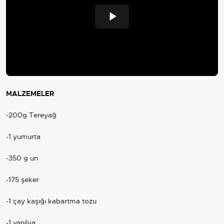
Play
Video
MALZEMELER
-200g Tereyağ
-1 yumurta
-350 g un
-175 şeker
-1 çay kaşığı kabartma tozu
-1 vanilya