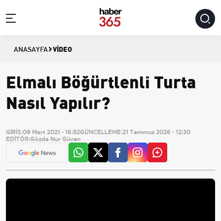
VIDEO
ANASAYFA
Elmalı Böğürtlenli Turta
Nasıl Yapılır?
GİRİŞ:
09 Mart 2021 - 16:52
GÜNCELLEME:
21 Temmuz 2026 - 12:30
EDİTÖR:
Gözde Nur Güven