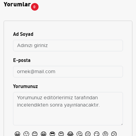
Yorumlar
0
Ad Soyad
E-posta
Yorumunuz
😀
🙂
😊
😁
😎
😍
😂
🤔
😐
😏
🤨
😕