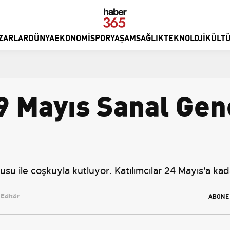
ZARLAR
DÜNYA
EKONOMI
SPOR
YAŞAM
SAĞLIK
TEKNOLOJI
KÜLTÜ
19 Mayıs Sanal Gen
usu ile coşkuyla kutluyor. Katılımcılar 24 Mayıs'a kad
ABONE
Editör