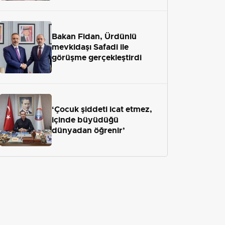
Bakan Fidan, Ürdünlü
mevkidaşı Safadi ile
görüşme gerçekleştirdi
‘Çocuk şiddeti icat etmez,
içinde büyüdüğü
dünyadan öğrenir’