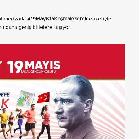
syal medyada
#19MayıstaKoşmakGerek
etiketiyle
u daha geniş kitlelere taşıyor.