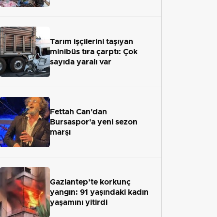
Tarım işçilerini taşıyan
minibüs tıra çarptı: Çok
sayıda yaralı var
Fettah Can'dan
Bursaspor'a yeni sezon
marşı
Gaziantep’te korkunç
yangın: 91 yaşındaki kadın
yaşamını yitirdi