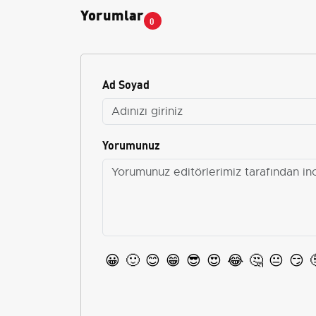
Yorumlar
0
Ad Soyad
Yorumunuz
😀
🙂
😊
😁
😎
😍
😂
🤔
😐
😏