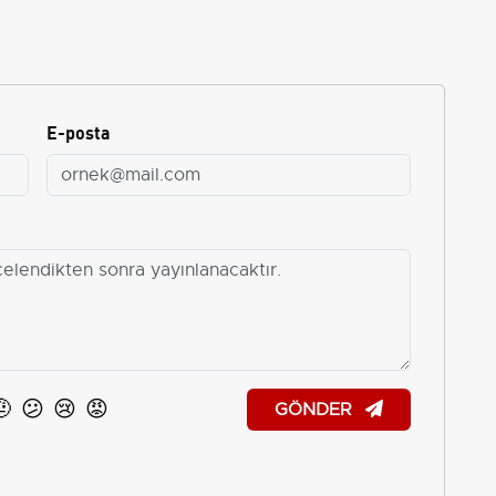
E-posta
🤨
😕
😢
😡
GÖNDER