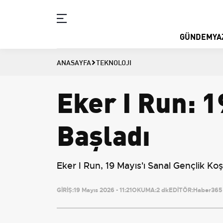
GÜNDEM
YA
ANASAYFA
TEKNOLOJI
Eker I Run: 
Başladı
Eker I Run, 19 Mayıs'ı Sanal Gençlik Koş
GİRİŞ:
19 Mayıs 2026 - 11:21
OKUMA:
2 dk
EDİTÖR:
Haber365 