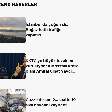
REND HABERLER
İstanbul'da yoğun sis:
Boğaz hattı trafiğe
kapatıldı
KKTC'ye büyük tuzak mı
kuruluyor? Kıbrıs'taki kritik
planı Amiral Cihat Yaycı
anlattı
Gazze'de son 24 saatte 19
sivil hayatını kaybetti