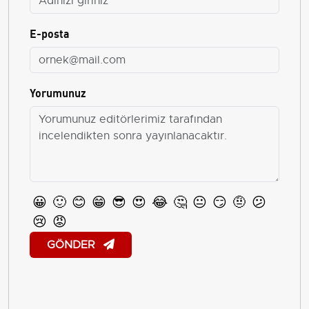
E-posta
Yorumunuz
😀
🙂
😊
😁
😎
😍
😂
🤔
😐
😏
🤨
😕
😢
😡
GÖNDER