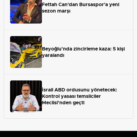
Fettah Can'dan Bursaspor'a yeni
sezon marşı
Beyoğlu’nda zincirleme kaza: 5 kişi
yaralandı
İsrail ABD ordusunu yönetecek:
Kontrol yasası temsilciler
Meclisi’nden geçti