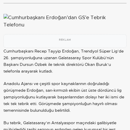
REKLAM
Cumhurbaşkanı Recep Tayyip Erdoğan, Trendyol
Süper Lig
’de
26. şampiyonluğuna uzanan
Galatasaray
Spor Kulübü’nün
Başkanı Dursun Özbek ile teknik direktörü Okan Buruk’u
telefonla arayarak kutladı.
Anadolu Ajansı ve çeşitli spor kaynaklarının doğruladığı
görüşmede Erdoğan, sarı-kırmızılı ekibin üst üste dördüncü lig
şampiyonluğunu kutlayarak başarılarından dolayı her iki ismi de
tek tek tebrik etti. Görüşmede şampiyonluğun hayırlı olması
temennisinde bulunulduğu belirtildi.
Bu tebrik, Galatasaray’ın Antalyaspor maçındaki galibiyetle
mühürlediği tarihi sezonun ardından gelen kurumsal bir jest