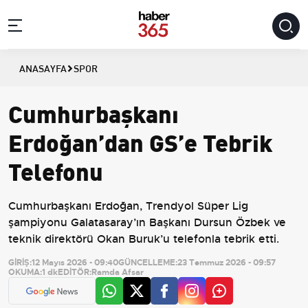
ANASAYFA
SPOR
Cumhurbaşkanı
Erdoğan’dan GS’e Tebrik
Telefonu
Cumhurbaşkanı Erdoğan, Trendyol Süper Lig
şampiyonu Galatasaray’ın Başkanı Dursun Özbek ve
teknik direktörü Okan Buruk’u telefonla tebrik etti.
GİRİŞ:
12 Mayıs 2026 - 09:40
GÜNCELLEME:
23 Temmuz 2026 - 09:57
OKUMA:
1 dk
EDİTÖR:
Ramda Afsar