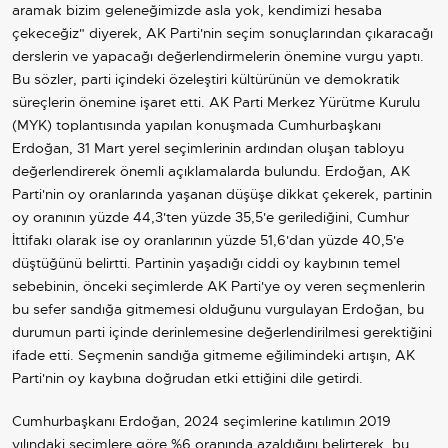
aramak bizim geleneğimizde asla yok, kendimizi hesaba
çekeceğiz" diyerek, AK Parti'nin seçim sonuçlarından çıkaracağı
derslerin ve yapacağı değerlendirmelerin önemine vurgu yaptı.
Bu sözler, parti içindeki özeleştiri kültürünün ve demokratik
süreçlerin önemine işaret etti.
AK Parti Merkez Yürütme Kurulu
(MYK) toplantısında yapılan konuşmada Cumhurbaşkanı
Erdoğan, 31 Mart yerel seçimlerinin ardından oluşan tabloyu
değerlendirerek önemli açıklamalarda bulundu. Erdoğan, AK
Parti'nin oy oranlarında yaşanan düşüşe dikkat çekerek, partinin
oy oranının yüzde 44,3'ten yüzde 35,5'e gerilediğini, Cumhur
İttifakı olarak ise oy oranlarının yüzde 51,6'dan yüzde 40,5'e
düştüğünü belirtti.
Partinin yaşadığı ciddi oy kaybının temel
sebebinin, önceki seçimlerde AK Parti'ye oy veren seçmenlerin
bu sefer sandığa gitmemesi olduğunu vurgulayan Erdoğan, bu
durumun parti içinde derinlemesine değerlendirilmesi gerektiğini
ifade etti. Seçmenin sandığa gitmeme eğilimindeki artışın, AK
Parti'nin oy kaybına doğrudan etki ettiğini dile getirdi.
Cumhurbaşkanı Erdoğan, 2024 seçimlerine katılımın 2019
yılındaki seçimlere göre %6 oranında azaldığını belirterek, bu