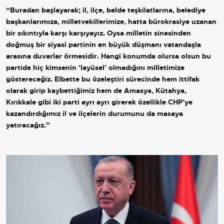
“Buradan başlayarak; il, ilçe, belde teşkilatlarına, belediye
başkanlarımıza, milletvekillerimize, hatta bürokrasiye uzanan
bir sıkıntıyla karşı karşıyayız. Oysa milletin sinesinden
doğmuş bir siyasi partinin en büyük düşmanı vatandaşla
arasına duvarlar örmesidir. Hangi konumda olursa olsun bu
partide hiç kimsenin ‘layüsel’ olmadığını milletimize
göstereceğiz. Elbette bu özeleştiri sürecinde hem ittifak
olarak girip kaybettiğimiz hem de Amasya, Kütahya,
Kırıkkale gibi iki parti ayrı ayrı girerek özellikle CHP’ye
kazandırdığımız il ve ilçelerin durumunu da masaya
yatıracağız.”