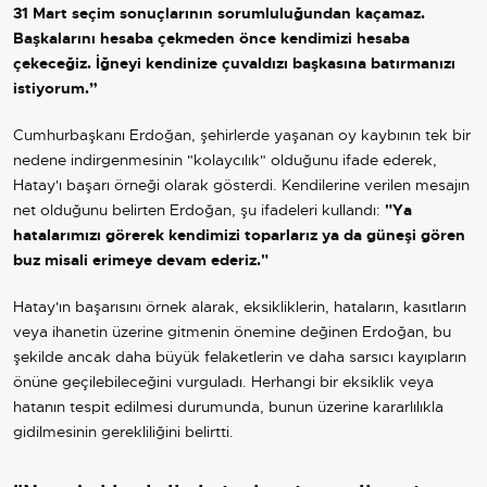
31 Mart seçim sonuçlarının sorumluluğundan kaçamaz.
Başkalarını hesaba çekmeden önce kendimizi hesaba
çekeceğiz. İğneyi kendinize çuvaldızı başkasına batırmanızı
istiyorum.”
Cumhurbaşkanı Erdoğan, şehirlerde yaşanan oy kaybının tek bir
nedene indirgenmesinin "kolaycılık" olduğunu ifade ederek,
Hatay
'ı başarı örneği olarak gösterdi. Kendilerine verilen mesajın
net olduğunu belirten Erdoğan, şu ifadeleri kullandı:
"Ya
hatalarımızı görerek kendimizi toparlarız ya da güneşi gören
buz misali erimeye devam ederiz."
Hatay
'ın başarısını örnek alarak, eksikliklerin, hataların, kasıtların
veya ihanetin üzerine gitmenin önemine değinen Erdoğan, bu
şekilde ancak daha büyük felaketlerin ve daha sarsıcı kayıpların
önüne geçilebileceğini vurguladı. Herhangi bir eksiklik veya
hatanın tespit edilmesi durumunda, bunun üzerine kararlılıkla
gidilmesinin gerekliliğini belirtti.