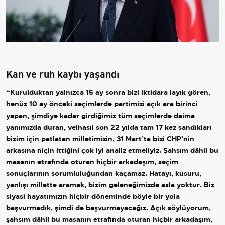
Kan ve ruh kaybı yaşandı
“Kurulduktan yalnızca 15 ay sonra bizi iktidara layık gören,
henüz 10 ay önceki seçimlerde partimizi açık ara birinci
yapan, şimdiye kadar girdiğimiz tüm seçimlerde daima
yanımızda duran, velhasıl son 22 yılda tam 17 kez sandıkları
bizim için patlatan milletimizin, 31 Mart’ta bizi CHP’nin
arkasına niçin ittiğini çok iyi analiz etmeliyiz. Şahsım dâhil bu
masanın etrafında oturan hiçbir arkadaşım, seçim
sonuçlarının sorumluluğundan kaçamaz. Hatayı, kusuru,
yanlışı millette aramak, bizim geleneğimizde asla yoktur. Biz
siyasi hayatımızın hiçbir döneminde böyle bir yola
başvurmadık, şimdi de başvurmayacağız. Açık söylüyorum,
şahsım dâhil bu masanın etrafında oturan hiçbir arkadaşım,