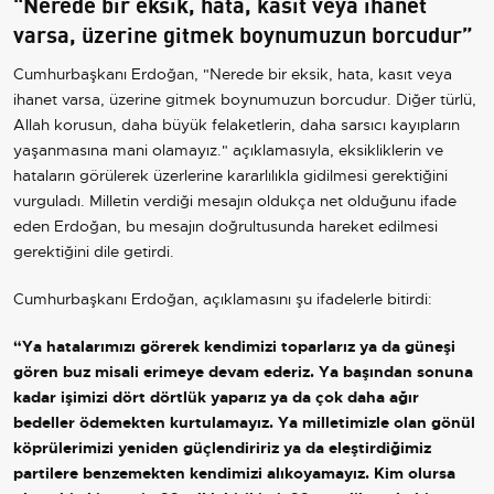
"Nerede bir eksik, hata, kasıt veya ihanet
varsa, üzerine gitmek boynumuzun borcudur”
Cumhurbaşkanı Erdoğan, "Nerede bir eksik, hata, kasıt veya
ihanet varsa, üzerine gitmek boynumuzun borcudur. Diğer türlü,
Allah korusun, daha büyük felaketlerin, daha sarsıcı kayıpların
yaşanmasına mani olamayız." açıklamasıyla, eksikliklerin ve
hataların görülerek üzerlerine kararlılıkla gidilmesi gerektiğini
vurguladı. Milletin verdiği mesajın oldukça net olduğunu ifade
eden Erdoğan, bu mesajın doğrultusunda hareket edilmesi
gerektiğini dile getirdi.
Cumhurbaşkanı Erdoğan, açıklamasını şu ifadelerle bitirdi:
“Ya hatalarımızı görerek kendimizi toparlarız ya da güneşi
gören buz misali erimeye devam ederiz. Ya başından sonuna
kadar işimizi dört dörtlük yaparız ya da çok daha ağır
bedeller ödemekten kurtulamayız. Ya milletimizle olan gönül
köprülerimizi yeniden güçlendiririz ya da eleştirdiğimiz
partilere benzemekten kendimizi alıkoyamayız. Kim olursa