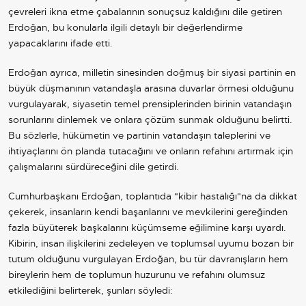
çevreleri ikna etme çabalarının sonuçsuz kaldığını dile getiren
Erdoğan, bu konularla ilgili detaylı bir değerlendirme
yapacaklarını ifade etti.
Erdoğan ayrıca, milletin sinesinden doğmuş bir siyasi partinin en
büyük düşmanının vatandaşla arasına duvarlar örmesi olduğunu
vurgulayarak, siyasetin temel prensiplerinden birinin vatandaşın
sorunlarını dinlemek ve onlara çözüm sunmak olduğunu belirtti.
Bu sözlerle, hükümetin ve partinin vatandaşın taleplerini ve
ihtiyaçlarını ön planda tutacağını ve onların refahını artırmak için
çalışmalarını sürdüreceğini dile getirdi.
Cumhurbaşkanı Erdoğan, toplantıda "kibir hastalığı"na da dikkat
çekerek, insanların kendi başarılarını ve mevkilerini gereğinden
fazla büyüterek başkalarını küçümseme eğilimine karşı uyardı.
Kibirin, insan ilişkilerini zedeleyen ve toplumsal uyumu bozan bir
tutum olduğunu vurgulayan Erdoğan, bu tür davranışların hem
bireylerin hem de toplumun huzurunu ve refahını olumsuz
etkilediğini belirterek, şunları söyledi: