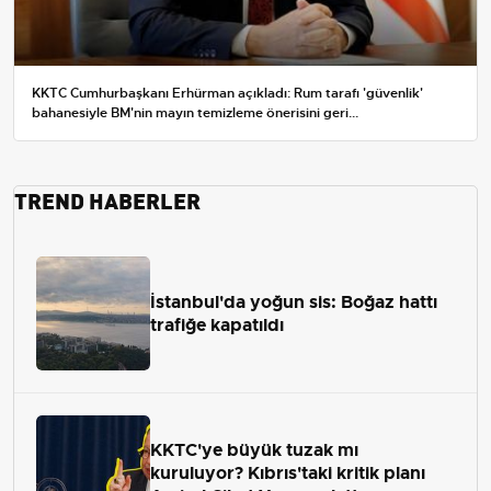
KKTC Cumhurbaşkanı Erhürman açıkladı: Rum tarafı 'güvenlik'
bahanesiyle BM'nin mayın temizleme önerisini geri...
TREND HABERLER
İstanbul'da yoğun sis: Boğaz hattı
trafiğe kapatıldı
KKTC'ye büyük tuzak mı
kuruluyor? Kıbrıs'taki kritik planı