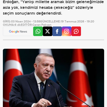
Erdoğan, "Yanlışı millette aramak bizim geleneğimizde
asla yok, kendimizi hesaba çekeceğiz" sözleriyle
seçim sonuçlarını değerlendirdi.
GİRİŞ:
03 Nisan 2024 - 13:58
GÜNCELLEME:
19 Temmuz 2026 - 19:20
OKUMA:
6 dk
EDİTÖR:
Ceren Pekşen