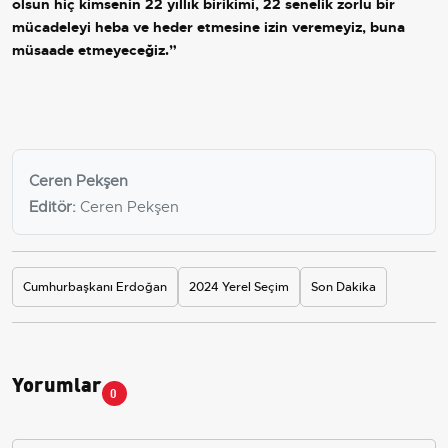
olsun hiç kimsenin 22 yıllık birikimi, 22 senelik zorlu bir
mücadeleyi heba ve heder etmesine izin veremeyiz, buna
müsaade etmeyeceğiz.”
Ceren Pekşen
Editör:
Ceren Pekşen
Cumhurbaşkanı Erdoğan
2024 Yerel Seçim
Son Dakika
Yorumlar
0