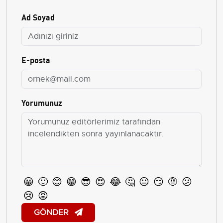
Ad Soyad
E-posta
Yorumunuz
😀
🙂
😊
😁
😎
😍
😂
🤔
😐
😏
🤨
😕
😢
😡
GÖNDER