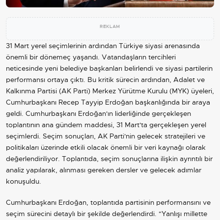
REKLAM
31 Mart yerel seçimlerinin ardından Türkiye siyasi arenasında
önemli bir dönemeç yaşandı. Vatandaşların tercihleri
neticesinde yeni belediye başkanları belirlendi ve siyasi partilerin
performansı ortaya çıktı. Bu kritik sürecin ardından, Adalet ve
Kalkınma Partisi (
AK Parti
) Merkez Yürütme Kurulu (MYK) üyeleri,
Cumhurbaşkanı
Recep Tayyip Erdoğan
başkanlığında bir araya
geldi.
Cumhurbaşkanı Erdoğan
'ın liderliğinde gerçekleşen
toplantının ana gündem maddesi, 31 Mart'ta gerçekleşen yerel
seçimlerdi. Seçim sonuçları,
AK Parti
'nin gelecek stratejileri ve
politikaları üzerinde etkili olacak önemli bir veri kaynağı olarak
değerlendiriliyor. Toplantıda, seçim sonuçlarına ilişkin ayrıntılı bir
analiz yapılarak, alınması gereken dersler ve gelecek adımlar
konuşuldu.
Cumhurbaşkanı Erdoğan
, toplantıda partisinin performansını ve
seçim sürecini detaylı bir şekilde değerlendirdi. "Yanlışı millette